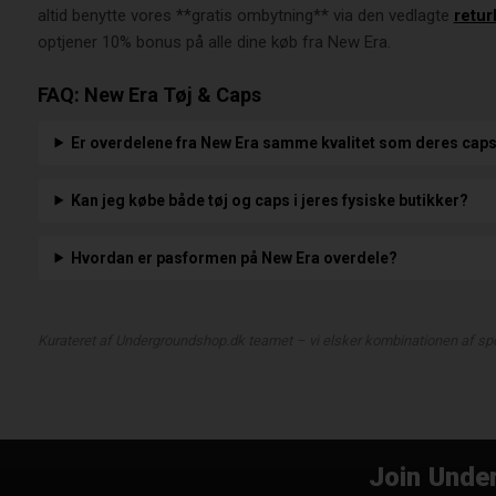
altid benytte vores **gratis ombytning** via den vedlagte
retur
optjener 10% bonus på alle dine køb fra New Era.
FAQ: New Era Tøj & Caps
Er overdelene fra New Era samme kvalitet som deres cap
Kan jeg købe både tøj og caps i jeres fysiske butikker?
Hvordan er pasformen på New Era overdele?
Kurateret af Undergroundshop.dk teamet – vi elsker kombinationen af spo
Join Under