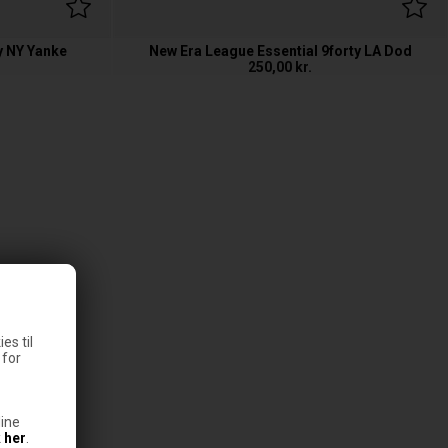
y NY Yanke
New Era League Essential 9forty LA Dod
250,00
kr.
es til
 for
ine
k
her
.