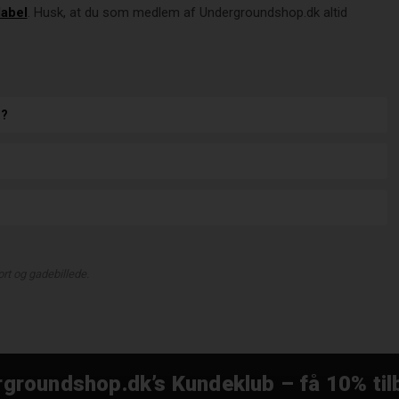
label
. Husk, at du som medlem af Undergroundshop.dk altid
s?
rt og gadebillede.
groundshop.dk’s Kundeklub – få 10% til