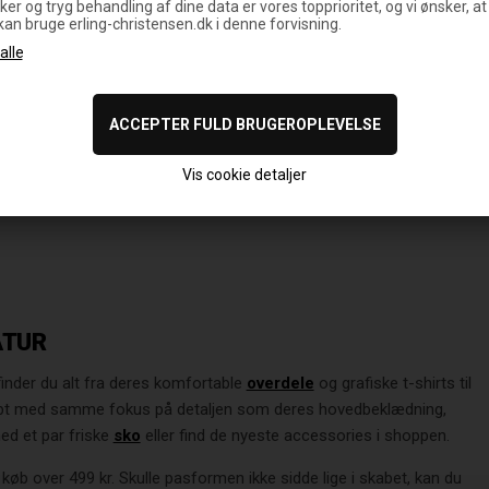
ker og tryg behandling af dine data er vores topprioritet, og vi ønsker, at
 kan bruge erling-christensen.dk i denne forvisning.
gue Basic 9forty NY Yankees
250,00
kr.
Vis cookie detaljer
Forrige side
1
2
3
ATUR
inder du alt fra deres komfortable
overdele
og grafiske t-shirts til
skabt med samme fokus på detaljen som deres hovedbeklædning,
med et par friske
sko
eller find de nyeste accessories i shoppen.
d køb over 499 kr. Skulle pasformen ikke sidde lige i skabet, kan du