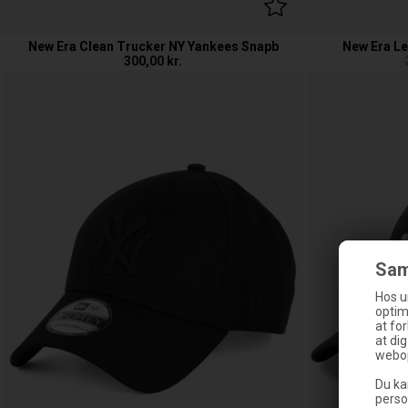
New Era Clean Trucker NY Yankees Snapb
New Era Le
300,00
kr.
Sam
Hos u
optim
at fo
at di
webop
Du ka
perso