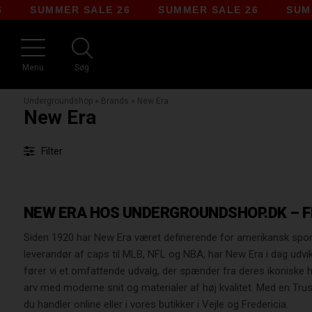
UMMER SALE 26
SUMMER SALE 26
SUMMER SA
Menu
Søg
Undergroundshop
»
Brands
»
New Era
New Era
Filter
NEW ERA HOS UNDERGROUNDSHOP.DK – 
Siden 1920 har New Era været definerende for amerikansk sport
leverandør af caps til MLB, NFL og NBA, har New Era i dag udvi
fører vi et omfattende udvalg, der spænder fra deres ikoniske h
arv med moderne snit og materialer af høj kvalitet. Med en Trust
du handler online eller i vores butikker i Vejle og Fredericia.