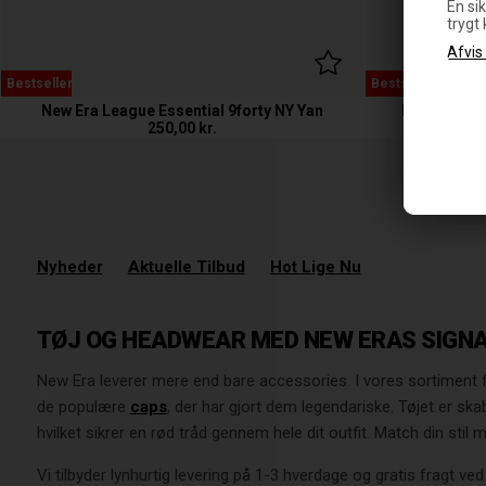
En sik
trygt
Bestseller
Bestseller
New Era League Essential 9forty NY Yan
New Era Lea
250,00
kr.
Nyheder
Aktuelle Tilbud
Hot Lige Nu
TØJ OG HEADWEAR MED NEW ERAS SIGN
New Era leverer mere end bare accessories. I vores sortiment f
de populære
caps
, der har gjort dem legendariske. Tøjet er 
hvilket sikrer en rød tråd gennem hele dit outfit. Match din stil 
Vi tilbyder lynhurtig levering på 1-3 hverdage og gratis fragt ve