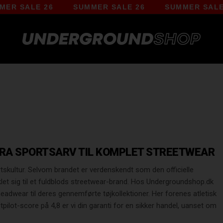
LE 26
SUMMER SALE 26
SUMMER SALE 26
FRA SPORTSARV TIL KOMPLET STREETWEAR
skultur. Selvom brandet er verdenskendt som den officielle
klet sig til et fuldblods streetwear-brand. Hos Undergroundshop.dk
eadwear til deres gennemførte tøjkollektioner. Her forenes atletisk
pilot-score på 4,8 er vi din garanti for en sikker handel, uanset om