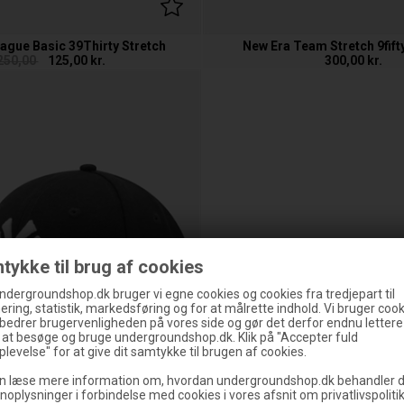
ague Basic 39Thirty Stretch
New Era Team Stretch 9fift
250,00
125,00
kr.
300,00
kr.
tykke til brug af cookies
ndergroundshop.dk bruger vi egne cookies og cookies fra tredjepart til
ering, statistik, markedsføring og for at målrette indhold. Vi bruger cooki
rbedrer brugervenligheden på vores side og gør det derfor endnu lettere
g at besøge og bruge undergroundshop.dk. Klik på "Accepter fuld
levelse" for at give dit samtykke til brugen af cookies.
n læse mere information om, hvordan undergroundshop.dk behandler d
noplysninger i forbindelse med cookies i vores afsnit om privatlivspoliti