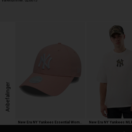
Varenummer:
026615
Anbefalinger
New Era NY Yankees Essential Womens 9F
250,00 kr.
300,00 kr.