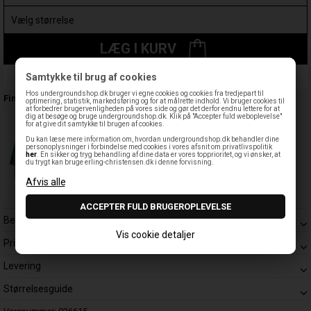
LÆG I KURV
Samtykke til brug af cookies
Leveringstid: 1-3 hverdage
Hos undergroundshop.dk bruger vi egne cookies og cookies fra tredjepart til
Findes også:
optimering, statistik, markedsføring og for at målrette indhold. Vi bruger cookies til
at forbedrer brugervenligheden på vores side og gør det derfor endnu lettere for at
dig at besøge og bruge undergroundshop.dk. Klik på "Accepter fuld weboplevelse"
for at give dit samtykke til brugen af cookies.
Du kan læse mere information om, hvordan undergroundshop.dk behandler dine
personoplysninger i forbindelse med cookies i vores afsnit om privatlivspolitik
her
. En sikker og tryg behandling af dine data er vores topprioritet, og vi ønsker, at
du trygt kan bruge erling-christensen.dk i denne forvisning.
Beskrivelse
Vis cookie detaljer
Prisgaranti
Levering
Størrelsesguide