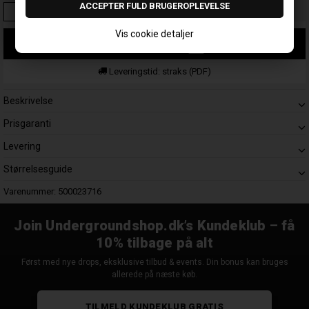
Vis cookie detaljer
LÆG I KURV
Leveringstid: straks (PDF)
Beskrivelse
Prisgaranti
Levering
Størrelsesguide
Varenummer:
500023716
Join Undergroundshop.dk’s Kundeklub – få
10% tilbage på alt
Først med nye drops, eksklusive tilbud & events. Din bonus kan bruges
allerede på næste køb.
TILMELD KUNDEKLUB GRATIS