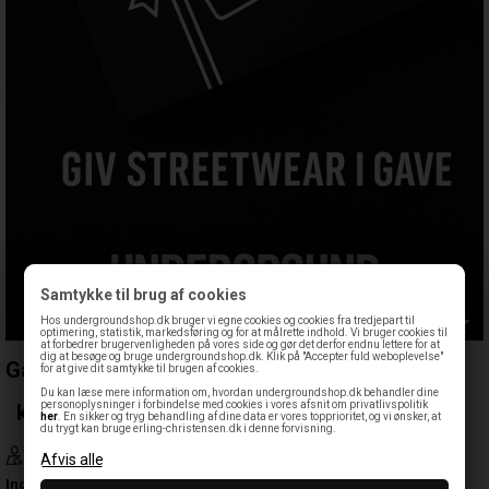
Samtykke til brug af cookies
Hos undergroundshop.dk bruger vi egne cookies og cookies fra tredjepart til
optimering, statistik, markedsføring og for at målrette indhold. Vi bruger cookies til
at forbedrer brugervenligheden på vores side og gør det derfor endnu lettere for at
dig at besøge og bruge undergroundshop.dk. Klik på "Accepter fuld weboplevelse"
Gavekort
for at give dit samtykke til brugen af cookies.
Du kan læse mere information om, hvordan undergroundshop.dk behandler dine
personoplysninger i forbindelse med cookies i vores afsnit om privatlivspolitik
kr.
her
. En sikker og tryg behandling af dine data er vores topprioritet, og vi ønsker, at
du trygt kan bruge erling-christensen.dk i denne forvisning.
Optjen
0 kr.
Bliv medlem