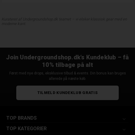
Kurateret af Undergroundshop.dk teamet – vi elsker klassisk gear med en
moderne kant.
Join Undergroundshop.dk’s Kundeklub – få
10% tilbage på alt
Først med nye drops, eksklusive tilbud & events. Din bonus kan bruges
allerede på næste køb.
TILMELD KUNDEKLUB GRATIS
TOP BRANDS
TOP KATEGORIER