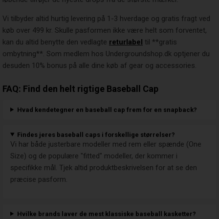
Vi tilbyder altid hurtig levering på 1-3 hverdage og gratis fragt ved
køb over 499 kr. Skulle pasformen ikke være helt som forventet,
kan du altid benytte den vedlagte
returlabel
til **gratis
ombytning**. Som medlem hos Undergroundshop.dk optjener du
desuden 10% bonus på alle dine køb af gear og accessories.
FAQ: Find den helt rigtige Baseball Cap
Hvad kendetegner en baseball cap frem for en snapback?
Findes jeres baseball caps i forskellige størrelser?
Vi har både justerbare modeller med rem eller spænde (One
Size) og de populære "fitted" modeller, der kommer i
specifikke mål. Tjek altid produktbeskrivelsen for at se den
præcise pasform.
Hvilke brands laver de mest klassiske baseball kasketter?