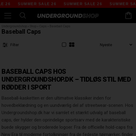
MMER SALE 26
SUMMER SALE 26
SUMMER SALE 26
SU
Undergroundshop
»
Shop
»
Caps
»
Baseball Caps
Baseball Caps
Filter
BASEBALL CAPS HOS
UNDERGROUNDSHOP.DK – TIDLØS STIL MED
RØDDER I SPORT
Baseball-kasketten er den ultimative klassiker inden for
hovedbeklædning og en uundværlig del af streetwear-scenen. Hos
Undergroundshop.dk har vi samlet et stærkt udvalg af baseball
caps, der hylder den oprindelige sportsarv med de karakteristiske
buede skygger og broderede logoer. Fra de officielle hold-caps fra
New Era til moderne fortolkninger fra de fedeste tøjmærker, finder