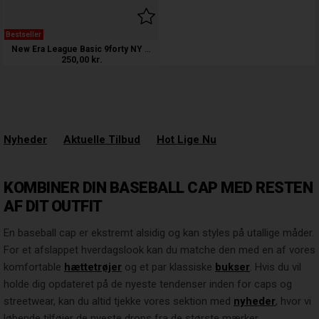
Bestseller
New Era League Basic 9forty NY Yankees
250,00
kr.
Nyheder
Aktuelle Tilbud
Hot Lige Nu
KOMBINER DIN BASEBALL CAP MED RESTEN
AF DIT OUTFIT
En baseball cap er ekstremt alsidig og kan styles på utallige måder.
For et afslappet hverdagslook kan du matche den med en af vores
komfortable
hættetrøjer
og et par klassiske
bukser
. Hvis du vil
holde dig opdateret på de nyeste tendenser inden for caps og
streetwear, kan du altid tjekke vores sektion med
nyheder
, hvor vi
løbende tilføjer de nyeste drops fra de største mærker.