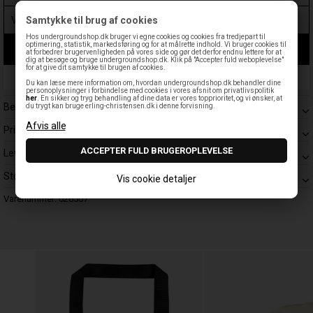
Samtykke til brug af cookies
Hos undergroundshop.dk bruger vi egne cookies og cookies fra tredjepart til
optimering, statistik, markedsføring og for at målrette indhold. Vi bruger cookies til
LÆG I KURV
at forbedrer brugervenligheden på vores side og gør det derfor endnu lettere for at
dig at besøge og bruge undergroundshop.dk. Klik på "Accepter fuld weboplevelse"
for at give dit samtykke til brugen af cookies.
Leveringstid: 1-3 hverdage
Du kan læse mere information om, hvordan undergroundshop.dk behandler dine
personoplysninger i forbindelse med cookies i vores afsnit om privatlivspolitik
her
. En sikker og tryg behandling af dine data er vores topprioritet, og vi ønsker, at
Beskrivelse
du trygt kan bruge erling-christensen.dk i denne forvisning.
Prisgaranti
Levering
Størrelsesguide
Vis cookie detaljer
Varenummer:
026507