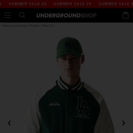
SUMMER SALE 26
SUMMER SALE 26
SUMMER SALE 26
Undergroundshop
»
Brands
»
New Era
‹
›