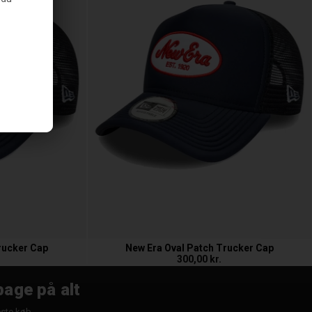
rucker Cap
New Era Oval Patch Trucker Cap
300,00 kr.
bage på alt
æste køb.