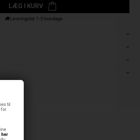
LÆG I KURV
Leveringstid: 1-3 hverdage
es til
 for
ine
k
her
.
 du