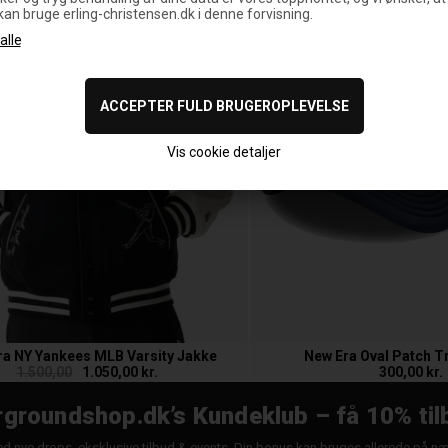
 kan bruge erling-christensen.dk i denne forvisning.
Vis cookie detaljer
ra NY Yankees MLB Varsity Jakke
New Era Oval Patch T
1.500,00
1.050,00 kr.
300,00 kr.
groundshop.dk’s Kundeklub – få 10% til
d nye drops, eksklusive tilbud & events. Din bonus kan bruges allerede på n