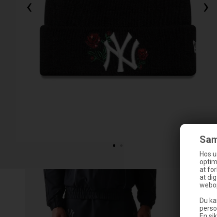
‹
›
Sam
Hos u
optim
at fo
SPAR
30
at di
webop
Du ka
perso
En sik