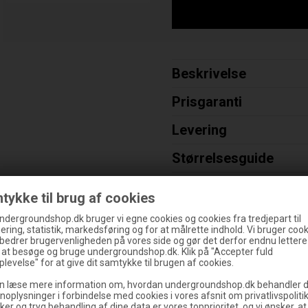
Beskrivelse
Prisgaranti
Levering
Størrelsesguide
Varenummer:
026313
tykke til brug af cookies
ndergroundshop.dk bruger vi egne cookies og cookies fra tredjepart til
ering, statistik, markedsføring og for at målrette indhold. Vi bruger cooki
rbedrer brugervenligheden på vores side og gør det derfor endnu lettere
%
g at besøge og bruge undergroundshop.dk. Klik på "Accepter fuld
levelse" for at give dit samtykke til brugen af cookies.
n læse mere information om, hvordan undergroundshop.dk behandler d
noplysninger i forbindelse med cookies i vores afsnit om privatlivspoliti
ker og tryg behandling af dine data er vores topprioritet, og vi ønsker, at