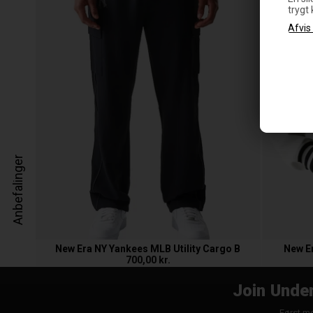
trygt
Anbefalinger
New Era NY Yankees MLB Utility Cargo B
New E
700,00 kr.
Join Under
Først me