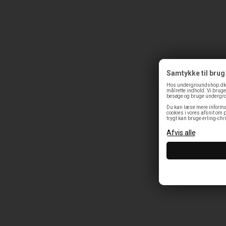
Samtykke til brug
Hos undergroundshop.dk bru
målrette indhold. Vi bruger
besøge og bruge undergroun
Du kan læse mere informa
cookies i vores afsnit om p
trygt kan bruge erling-chr