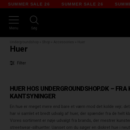
SUMMER SALE 26
SUMMER SALE 26
SUMM
Menu
Søg
Undergroundshop
»
Shop
»
Accessories
»
Huer
Huer
Filter
HUER HOS UNDERGROUNDSHOP.DK – FRA 
KANTSYNINGER
En hue er meget mere end bare et værn mod det kolde vejr; det 
har vi samlet et bredt udvalg af huer, der spænder fra de helt 
Vores sortiment er nøje udvalgt fra brands, der mestrer kuns
streetwear-silhuetter. Uanset om du søger en diskret hue i neutr