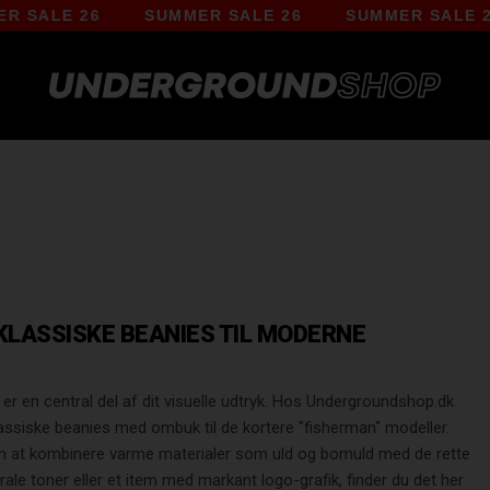
ER SALE 26
SUMMER SALE 26
SUMMER SALE 
KLASSISKE BEANIES TIL MODERNE
er en central del af dit visuelle udtryk. Hos Undergroundshop.dk
klassiske beanies med ombuk til de kortere "fisherman" modeller.
ten at kombinere varme materialer som uld og bomuld med de rette
ale toner eller et item med markant logo-grafik, finder du det her