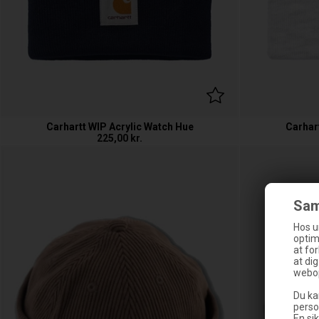
Carhartt WIP Acrylic Watch Hue
Carhar
225,00
kr.
Sam
Hos u
optim
at fo
at di
webop
Du ka
perso
En sik