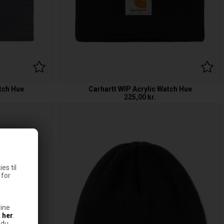
tch Hue
Carhartt WIP Acrylic Watch Hue
225,00
kr.
es til
 for
ine
k
her
.
 du