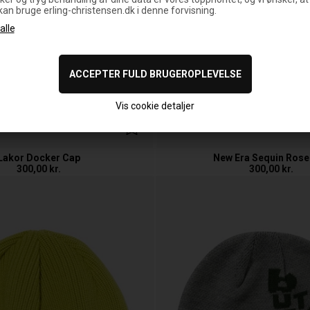
 kan bruge erling-christensen.dk i denne forvisning.
Vis cookie detaljer
Lakor Docker Cap
New Era Sequin Rose
300,00
kr.
300,00
kr.