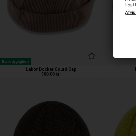
trygt
Bæredygtighed
Lakor Docker Courd Cap
300,00
kr.