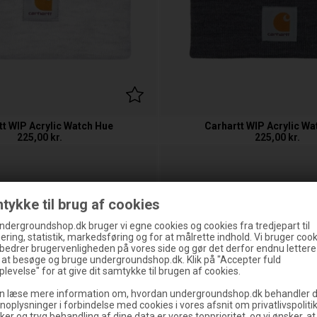
tt WIP Acrylic Watch Hue
Carhartt WIP Acrylic Wa
225,00
kr.
225,00
kr.
tykke til brug af cookies
ndergroundshop.dk bruger vi egne cookies og cookies fra tredjepart til
ering, statistik, markedsføring og for at målrette indhold. Vi bruger cooki
rbedrer brugervenligheden på vores side og gør det derfor endnu lettere
g at besøge og bruge undergroundshop.dk. Klik på "Accepter fuld
levelse" for at give dit samtykke til brugen af cookies.
n læse mere information om, hvordan undergroundshop.dk behandler d
noplysninger i forbindelse med cookies i vores afsnit om privatlivspoliti
ker og tryg behandling af dine data er vores topprioritet, og vi ønsker, at