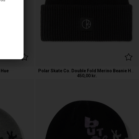
 Hue
Polar Skate Co. Double Fold Merino Beanie Hue
450,00
kr.