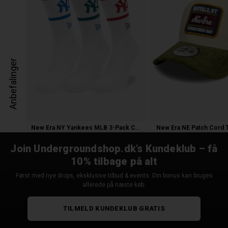
Anbefalinger
New Era NY Yankees MLB 3-Pack Crew Str
New Era NE Patch Cord 
200,00 kr.
300,00 kr.
Join Undergroundshop.dk’s Kundeklub – få
10% tilbage på alt
Først med nye drops, eksklusive tilbud & events. Din bonus kan bruges
allerede på næste køb.
TILMELD KUNDEKLUB GRATIS