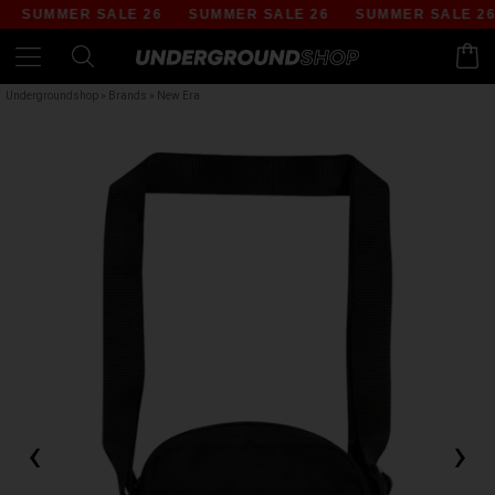
SUMMER SALE 26
SUMMER SALE 26
SUMMER SALE 26
Undergroundshop
»
Brands
»
New Era
‹
›