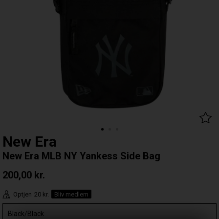
New Era
New Era MLB NY Yankess Side Bag
200,00
kr.
Optjen
20 kr.
Bliv medlem