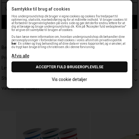
Samtykke til brug af cookies
Hos undergroundshop.dk bruger vi egne cookies og cookies fra tredjepart til
optimering, statistik, markedsføring og for at målrette indhold. Vi bruger cookies til
LÆG I KURV
at forbedrer brugervenligheden på vores side og gør det derfor endnu lettere for at
dig at besøge og bruge undergroundshop.dk. Klik på "Accepter fuld weboplevelse"
for at give dit samtykke til brugen af cookies.
Leveringstid: 1-3 hverdage
Du kan læse mere information om, hvordan undergroundshop.dk behandler dine
personoplysninger i forbindelse med cookies i vores afsnit om privatlivspolitik
her
. En sikker og tryg behandling af dine data er vores topprioritet, og vi ønsker, at
Beskrivelse
du trygt kan bruge erling-christensen.dk i denne forvisning.
Prisgaranti
Levering
Størrelsesguide
Vis cookie detaljer
Varenummer:
026851