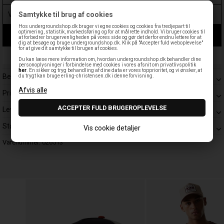
Samtykke til brug af cookies
Hos undergroundshop.dk bruger vi egne cookies og cookies fra tredjepart til
optimering, statistik, markedsføring og for at målrette indhold. Vi bruger cookies til
LÆG I KURV
at forbedrer brugervenligheden på vores side og gør det derfor endnu lettere for at
dig at besøge og bruge undergroundshop.dk. Klik på "Accepter fuld weboplevelse"
for at give dit samtykke til brugen af cookies.
Leveringstid: 1-3 hverdage
Du kan læse mere information om, hvordan undergroundshop.dk behandler dine
personoplysninger i forbindelse med cookies i vores afsnit om privatlivspolitik
her
. En sikker og tryg behandling af dine data er vores topprioritet, og vi ønsker, at
Beskrivelse
du trygt kan bruge erling-christensen.dk i denne forvisning.
Prisgaranti
Levering
Størrelsesguide
Vis cookie detaljer
Varenummer:
026513