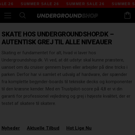
E 26
SUMMER SALE 26
SUMMER SALE 26
SUMMER SA
SKATE HOS UNDERGROUNDSHOP.DK –
AUTENTISK GREJ TIL ALLE NIVEAUER
Skating er fundamentet for alt, hvad vi laver hos
Undergroundshop.dk. Vi ved, at dit udstyr skal kunne præstere,
uanset om du cruiser gennem byen eller arbejder på dine tricks i
parken. Derfor har vi samlet et udvalg af hardware, der spænder
fra komplette begynder-boards til tekniske decks og komponenter
til den kræsne kender. Med en Trustpilot-score på 4,8 er vi din
garanti for professionel vejledning og grej i højeste kvalitet, der er
testet af skatere til skatere.
Nyheder
Aktuelle Tilbud
Hot Lige Nu