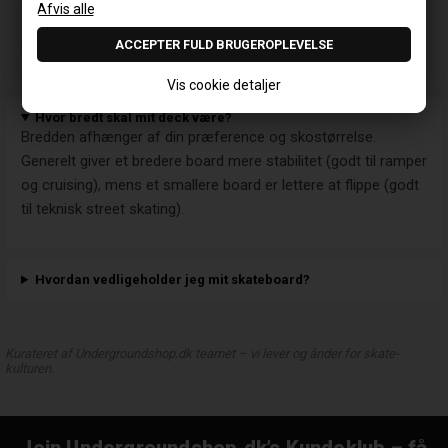
samle selv, så du kan vælge præcis de trucks, hjul og
kuglelejer, der passer til din personlige stil.
Vis cookie detaljer
Hvor bredt skal mit deck være?
Bredden afhænger af din præference og skostørrelse.
Generelt giver et bredere board mere stabilitet (godt til ramper
og cruising), mens et smallere board er lettere at flippe (godt
til teknisk street skating).
Hvordan vedligeholder jeg mit skateboard?
Kurateret af Undergroundshop.dk teamet – vi lever og ånder for skate-
kulturen.