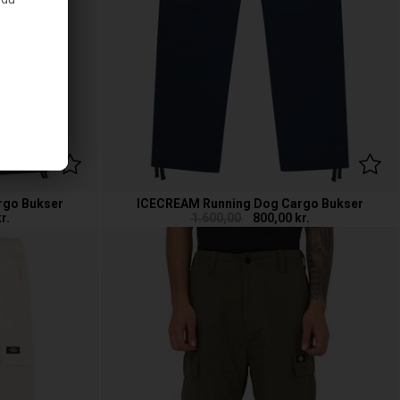
rgo Bukser
ICECREAM Running Dog Cargo Bukser
r.
1.600,00
800,00
kr.