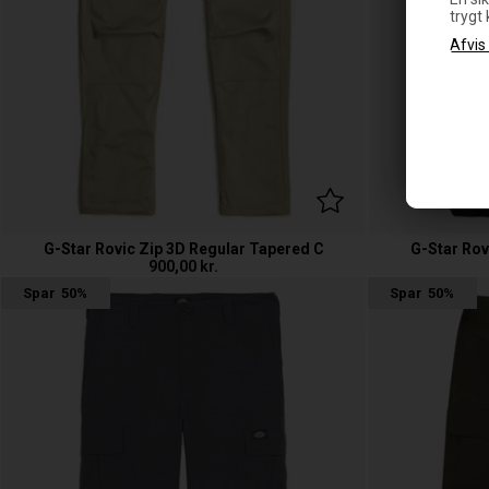
trygt
G-Star Rovic Zip 3D Regular Tapered C
G-Star Rov
900,00
kr.
Spar
50%
Spar
50%