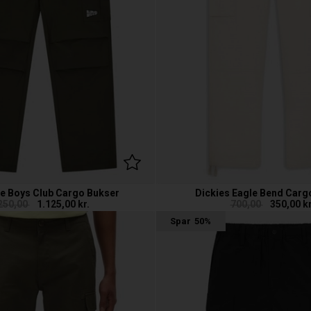
ire Boys Club Cargo Bukser
Dickies Eagle Bend Carg
250,00
1.125,00
kr.
700,00
350,00
kr
Spar
50%