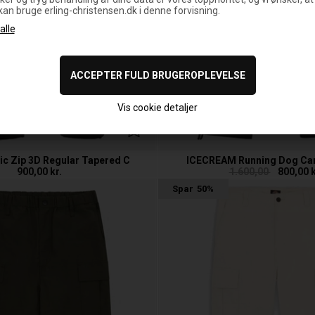
 kan bruge erling-christensen.dk i denne forvisning.
Vis cookie detaljer
ic Zip 3D Regular Tapered C
ICECREAM Running Dog Ca
900,00
kr.
1.600,00
800,00
k
Spar
50%