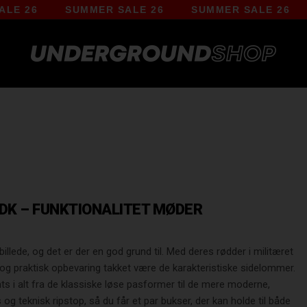
UMMER SALE 26
SUMMER SALE 26
SUMMER SA
K – FUNKTIONALITET MØDER
lede, og det er der en god grund til. Med deres rødder i militæret
 og praktisk opbevaring takket være de karakteristiske sidelommer.
s i alt fra de klassiske løse pasformer til de mere moderne,
og teknisk ripstop, så du får et par bukser, der kan holde til både