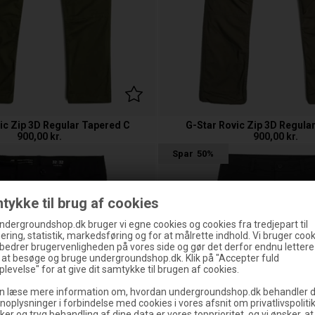
ic Zip 3D Regular Tapered C
G-Star Rovic Zip 3D Regula
900,00
kr.
900,00
kr.
Spar
50%
tykke til brug af cookies
ndergroundshop.dk bruger vi egne cookies og cookies fra tredjepart til
ering, statistik, markedsføring og for at målrette indhold. Vi bruger cooki
rbedrer brugervenligheden på vores side og gør det derfor endnu lettere
g at besøge og bruge undergroundshop.dk. Klik på "Accepter fuld
levelse" for at give dit samtykke til brugen af cookies.
n læse mere information om, hvordan undergroundshop.dk behandler d
noplysninger i forbindelse med cookies i vores afsnit om privatlivspoliti
ker og tryg behandling af dine data er vores topprioritet, og vi ønsker, at