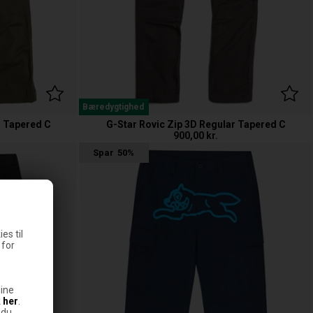
Bæredygtighed
r Tapered C
G-Star Rovic Zip 3D Regular Tapered C
900,00
kr.
Spar
50%
es til
 for
ine
k
her
.
 du