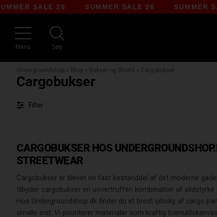
 26
SUMMER SALE 26
SUMMER SALE 26
S
Menu
Søg
Undergroundshop
»
Shop
»
Bukser og Shorts
»
Cargobukser
Cargobukser
Filter
CARGOBUKSER HOS UNDERGROUNDSHOP.D
STREETWEAR
Cargobukser er blevet en fast bestanddel af det moderne gadebil
tilbyder cargobukser en uovertruffen kombination af slidstyrke
Hos Undergroundshop.dk finder du et bredt udvalg af cargo pant
smalle snit. Vi prioriterer materialer som kraftig bomuldskanvas 