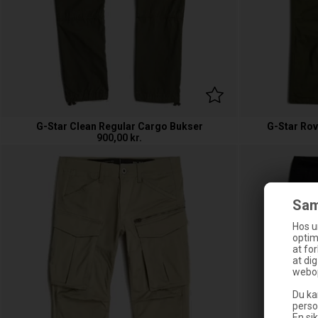
G-Star Clean Regular Cargo Bukser
G-Star Rov
900,00
kr.
Sam
Hos u
optim
at fo
at di
webop
Du ka
perso
En sik