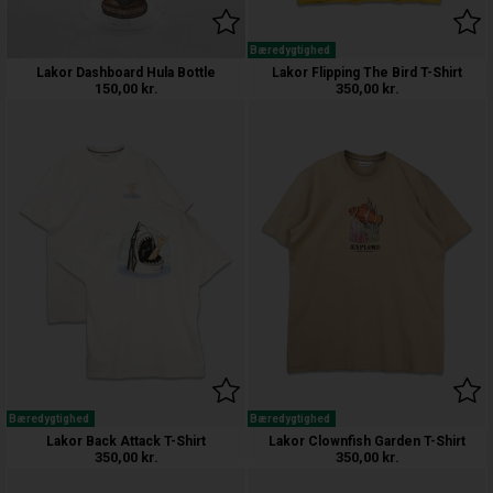
Bæredygtighed
Lakor Dashboard Hula Bottle
Lakor Flipping The Bird T-Shirt
150,00
kr.
350,00
kr.
Bæredygtighed
Bæredygtighed
Lakor Back Attack T-Shirt
Lakor Clownfish Garden T-Shirt
350,00
kr.
350,00
kr.