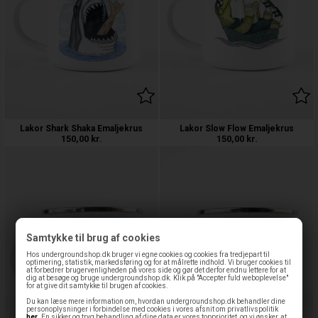
Lakor Shark Shaka Emaljekrus
Lakor Slow Flow Emaljekrus
150,00
kr.
150,00
kr.
Samtykke til brug af cookies
Hos undergroundshop.dk bruger vi egne cookies og cookies fra tredjepart til
optimering, statistik, markedsføring og for at målrette indhold. Vi bruger cookies til
at forbedrer brugervenligheden på vores side og gør det derfor endnu lettere for at
dig at besøge og bruge undergroundshop.dk. Klik på "Accepter fuld weboplevelse"
for at give dit samtykke til brugen af cookies.
Du kan læse mere information om, hvordan undergroundshop.dk behandler dine
personoplysninger i forbindelse med cookies i vores afsnit om privatlivspolitik
her
. En sikker og tryg behandling af dine data er vores topprioritet, og vi ønsker, at