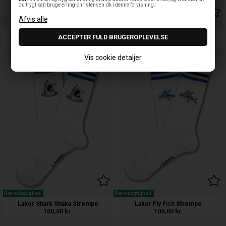
du trygt kan bruge erling-christensen.dk i denne forvisning.
Lakor Underwater Garden Emaljekrus
Lakor Vacation Stone Emaljekrus
150,00
kr.
150,00
kr.
Vis cookie detaljer
Bæredygtighed
Bæredygtighed
Lakor Shark Shaka Strømpe
Lakor Fly Fish Strømpe
100,00
kr.
100,00
kr.