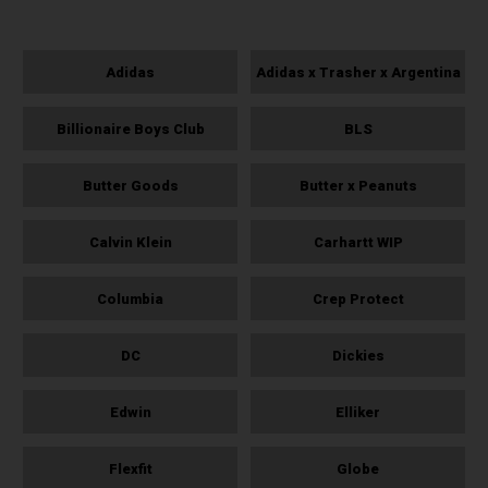
Adidas
Adidas x Trasher x Argentina
Billionaire Boys Club
BLS
Butter Goods
Butter x Peanuts
Calvin Klein
Carhartt WIP
Columbia
Crep Protect
DC
Dickies
Edwin
Elliker
Flexfit
Globe