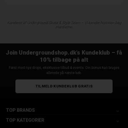
Kurateret af Underground Skate & Style Team – Vi kender historien bag
mærkerne.
Join Undergroundshop.dk’s Kundeklub – få
10% tilbage på alt
Først med nye drops, eksklusive tilbud & events. Din bonus kan bruges
allerede på næste køb.
TILMELD KUNDEKLUB GRATIS
TOP BRANDS
TOP KATEGORIER