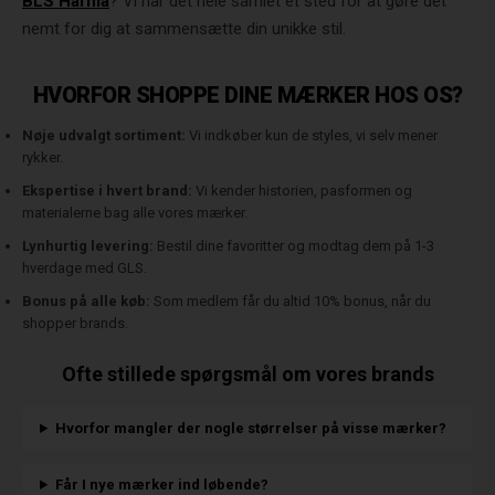
BLS Hafnia
? Vi har det hele samlet ét sted for at gøre det
nemt for dig at sammensætte din unikke stil.
HVORFOR SHOPPE DINE MÆRKER HOS OS?
Nøje udvalgt sortiment:
Vi indkøber kun de styles, vi selv mener
rykker.
Ekspertise i hvert brand:
Vi kender historien, pasformen og
materialerne bag alle vores mærker.
Lynhurtig levering:
Bestil dine favoritter og modtag dem på 1-3
hverdage med GLS.
Bonus på alle køb:
Som medlem får du altid 10% bonus, når du
shopper brands.
Ofte stillede spørgsmål om vores brands
Hvorfor mangler der nogle størrelser på visse mærker?
Får I nye mærker ind løbende?