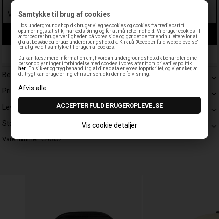
Samtykke til brug af cookies
Hos undergroundshop.dk bruger vi egne cookies og cookies fra tredjepart til
optimering, statistik, markedsføring og for at målrette indhold. Vi bruger cookies til
LÆG I KURV
at forbedrer brugervenligheden på vores side og gør det derfor endnu lettere for at
dig at besøge og bruge undergroundshop.dk. Klik på "Accepter fuld weboplevelse"
for at give dit samtykke til brugen af cookies.
Leveringstid: 1-3 hverdage
Du kan læse mere information om, hvordan undergroundshop.dk behandler dine
personoplysninger i forbindelse med cookies i vores afsnit om privatlivspolitik
her
. En sikker og tryg behandling af dine data er vores topprioritet, og vi ønsker, at
Beskrivelse
du trygt kan bruge erling-christensen.dk i denne forvisning.
Prisgaranti
Levering
Størrelsesguide
Vis cookie detaljer
Varenummer:
026857