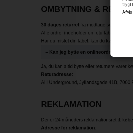
trygt
OMBYTNING & RETUR
30 dages returret
fra modtagelsesdato. Du ka
Alle ordrer indeholder en returlabel.
Ombytni
Har du mistet din label, kan du købe en ny
h
– Kan jeg bytte en onlineordre i butik?
Ja, du kan altid bytte eller returnere varer k
Returadresse:
AH Underground, Jyllandsgade 41B, 7000 F
REKLAMATION
Der er 24 måneders reklamationsret jf. købel
Adresse for reklamation: