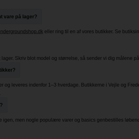
t vare på lager?
ndergroundshop.dk
eller ring til en af vores butikker. Se butiksi
et lager. Skriv blot model og størrelse, så sender vi dig målene 
tikker?
r og leveres indenfor 1–3 hverdage. Butikkerne i Vejle og Frede
.
n?
igen, men nogle populære varer og basics genbestilles løbende