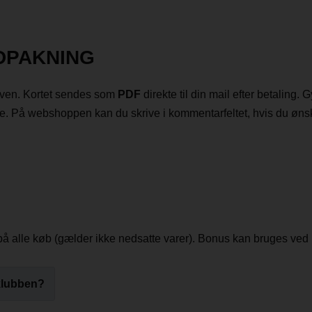
DPAKNING
urven. Kortet sendes som
PDF
direkte til din mail efter betaling. G
rne. På webshoppen kan du skrive i kommentarfeltet, hvis du øns
å alle køb (gælder ikke nedsatte varer). Bonus kan bruges ve
klubben?