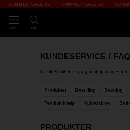
R SALE 26
SUMMER SALE 26
SUMMER SALE 
Menu
Søg
KUNDESERVICE / FA
De oftest stillede spørgsmål og svar. Find hur
Produkter
Bestilling
Betaling
Teknisk hjælp
Nyhedsbrev
Buti
PRODUKTER