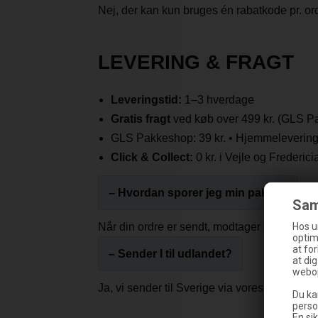
Nej, der kan kun bruges én rabatkode pr. 
LEVERING & FRAGT
Leveringstid:
1–3 hverdage
Gratis fragt
ved køb over 499 kr. (GLS P
GLS Pakkeshop: 39 kr. • Hjemmelevering: 5
Click & Collect:
0 kr. i Vejle og Frederici
– Hvordan sporer jeg min pakke?
Sam
Når din ordre er sendt, modtager du en mail
Hos u
optim
at fo
– Sender I til udlandet?
at di
webop
Ja, vi sender til Sverige via vores svensk
Du ka
perso
En sik