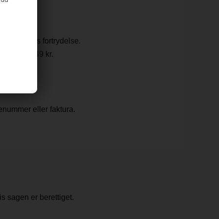
 ved delvis fortrydelse.
ratrækkes 49 kr.
drenummer eller faktura.
s sagen er berettiget.