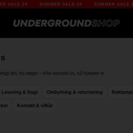
26
SUMMER SALE 26
SUMMER SALE 26
SU
Qs
tigt det, du søger – eller kontakt os, så hjælper vi.
Levering & fragt
Ombytning & returnering
Reklamat
kker
Kontakt & vilkår