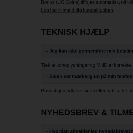
Bonus (UG Coins) tilføjes automatisk, når d
Log ind / tilmeld dig kundeklubben
.
TEKNISK HJÆLP
– Jeg kan ikke gennemføre min betalin
Tjek at kortoplysninger og MitID er korrekte
– Siden ser mærkelig ud på min telefo
Prøv at genindlæse siden eller ryd cache. V
NYHEDSBREV & TILM
– Hvordan afmelder jeg nyhedsbrevet?