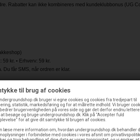
ordre. Rabatter kan ikke kombineres med kundeklubbonus (UG Co
akkeshop)
9 kr. • Erhverv: 59 kr.
a. Du får SMS, når ordren er klar.
tykke til brug af cookies
 fra GLS med trackinglink, så du kan følge din pakke hele vejen.
ndergroundshop.dk bruger vi egne cookies og cookies fra tredjepart til
ering, statistik, markedsføring og for at målrette indhold. Vi bruger cooki
rbedrer brugervenligheden på vores side og gør det derfor endnu lettere
g at besøge og bruge undergroundshop.dk. Klik på "Accepter fuld
levelse" for at give dit samtykke til brugen af cookies.
e webshop
undergroundshop.se
. Levering uden for Danmark håndt
n læse mere information om, hvordan undergroundshop.dk behandler d
noplysninger i forbindelse med cookies i vores afsnit om privatlivspoliti
ker og tryg behandling af dine data er vores topprioritet, og vi ønsker, at