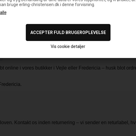
 kan bruge erling-christensen.dk i denne forvisning.
NERING
n returnere hele ordren eller dele af den. Fragt refunderes ikke
ng er gratis
. Ønsker du pengene retur og bruger vores label, f
er
. Labelen sendes manuelt pr. mail.
Vis cookie detaljer
øbt online i vores butikker i Vejle eller Fredericia – husk blot or
redericia.
oven. Kontakt os inden returnering – vi sender en returlabel, hvi