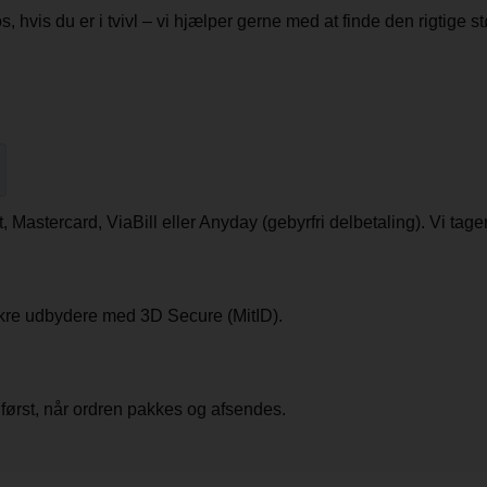
 hvis du er i tvivl – vi hjælper gerne med at finde den rigtige stø
astercard, ViaBill eller Anyday (gebyrfri delbetaling). Vi tager
sikre udbydere med 3D Secure (MitID).
først, når ordren pakkes og afsendes.