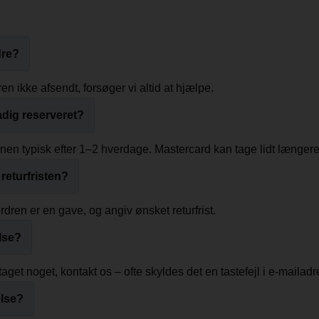
dre?
en ikke afsendt, forsøger vi altid at hjælpe.
adig reserveret?
nen typisk efter 1–2 hverdage. Mastercard kan tage lidt længere
returfristen?
rdren er en gave, og angiv ønsket returfrist.
lse?
et noget, kontakt os – ofte skyldes det en tastefejl i e-mailad
else?