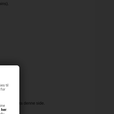
ins).
es til
 for
eres ikke fra denne side.
ine
k
her
.
 du