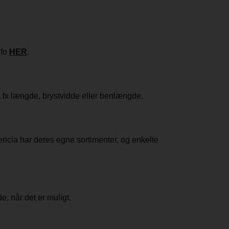
nfo
HER
.
på fx længde, brystvidde eller benlængde.
ricia har deres egne sortimenter, og enkelte
, når det er muligt.