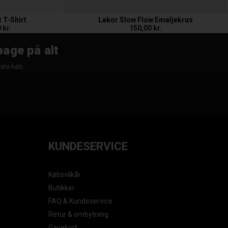
 T-Shirt
Lakor Slow Flow Emaljekrus
 kr.
150,00 kr.
bage på alt
æste køb.
KUNDESERVICE
Købsvilkår
Butikker
FAQ & Kundeservice
Retur & ombytning
Gavekort