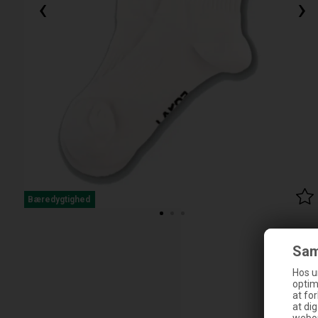
‹
›
Bæredygtighed
Sam
Hos u
optim
at fo
at di
webop