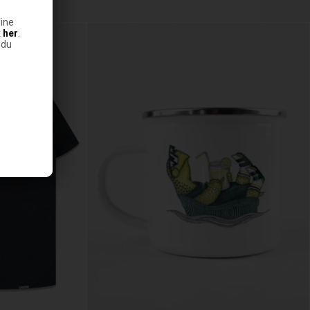
ine
k
her
.
 du