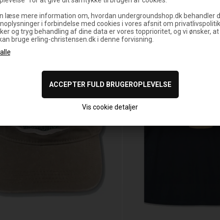
n læse mere information om, hvordan undergroundshop.dk behandler d
noplysninger i forbindelse med cookies i vores afsnit om privatlivspoliti
SPAR
50%
ker og tryg behandling af dine data er vores topprioritet, og vi ønsker, at
 kan bruge erling-christensen.dk i denne forvisning.
Vis cookie detaljer