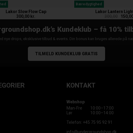
hed
Bæredygtighed
Lakor Slow Flow Cap
Lakor Lantern Light
300,00 kr.
300,00
150,00
groundshop.dk’s Kundeklub – få 10% til
d nye drops, eksklusive tilbud & events. Din bonus kan bruges allerede på n
TILMELD KUNDEKLUB GRATIS
EGORIER
KONTAKT
Webshop
Man-Fre
10:00–17:00
Lør
10:00–14:00
Telefon:
+45 75 95 92 91
info@undergroundshop.dk