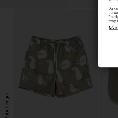
Du ka
perso
En sik
trygt
Anbefalinger