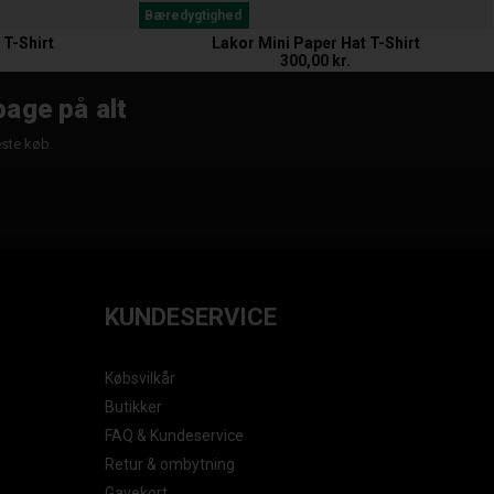
Bæredygtighed
T-Shirt
Lakor Mini Paper Hat T-Shirt
300,00 kr.
bage på alt
æste køb.
KUNDESERVICE
Købsvilkår
Butikker
FAQ & Kundeservice
Retur & ombytning
Gavekort