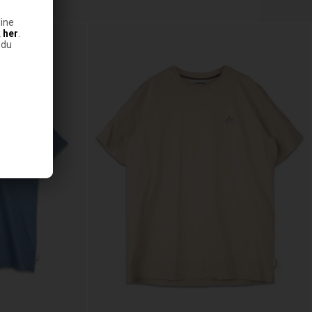
ine
k
her
.
 du