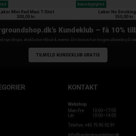
hed
Bæredygtighed
Lakor Mini Red Maxi T-Shirt
Lakor No Smoking 
300,00 kr.
350,00 kr.
groundshop.dk’s Kundeklub – få 10% til
d nye drops, eksklusive tilbud & events. Din bonus kan bruges allerede på n
TILMELD KUNDEKLUB GRATIS
EGORIER
KONTAKT
Webshop
Man-Fre
10:00–17:00
Lør
10:00–14:00
Telefon:
+45 75 95 92 91
info@undergroundshop.dk