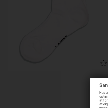
Sam
Hos u
optim
at fo
at di
webop