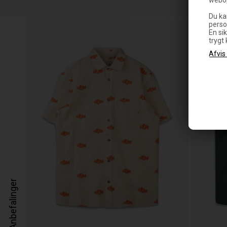
Du ka
perso
En sik
trygt
Anbefalinger