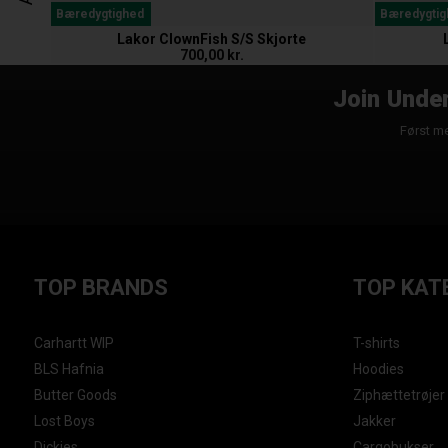
Bæredygtighed
Bæredygtig
Lakor ClownFish S/S Skjorte
700,00 kr.
Join Under
Først me
TOP BRANDS
TOP KAT
Carhartt WIP
T-shirts
BLS Hafnia
Hoodies
Butter Goods
Ziphættetrøjer
Lost Boys
Jakker
Dickies
Cargobukser