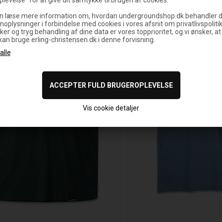
n læse mere information om, hvordan undergroundshop.dk behandler d
noplysninger i forbindelse med cookies i vores afsnit om privatlivspoliti
ker og tryg behandling af dine data er vores topprioritet, og vi ønsker, at
 kan bruge erling-christensen.dk i denne forvisning.
Vis cookie detaljer