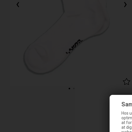
‹
›
Sam
Hos u
optim
at fo
at di
webop