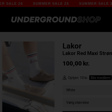
LE 26
SUMMER SALE 26
SUMMER SALE 26
Lakor
Lakor Red Maxi Strø
100,00
kr.
Optjen
10 kr.
Bliv medlem