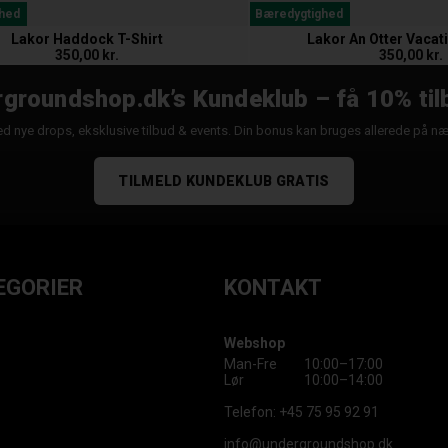
hed
Bæredygtighed
Lakor Haddock T-Shirt
Lakor An Otter Vacati
350,00 kr.
350,00 kr.
groundshop.dk’s Kundeklub – få 10% til
d nye drops, eksklusive tilbud & events. Din bonus kan bruges allerede på n
TILMELD KUNDEKLUB GRATIS
EGORIER
KONTAKT
Webshop
Man-Fre
10:00–17:00
Lør
10:00–14:00
Telefon:
+45 75 95 92 91
info@undergroundshop.dk