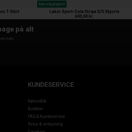
Bæredygtighed
on T-Shirt
Lakor Sport-Cola Stripe S/S Skjorte
600,00 kr.
bage på alt
æste køb.
KUNDESERVICE
Købsvilkår
Butikker
FAQ & Kundeservice
Retur & ombytning
Gavekort