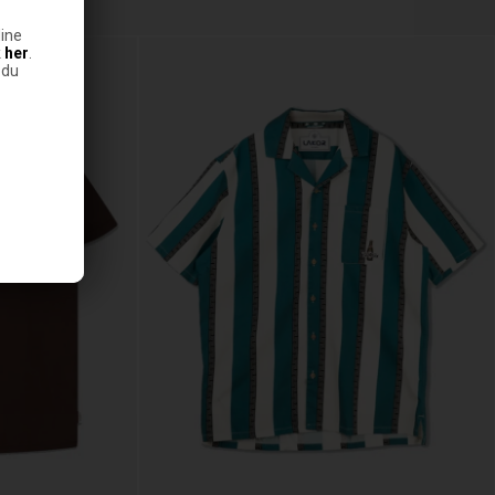
ine
k
her
.
 du