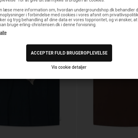
n læse mere information om, hvordan undergroundshop.dk behandler d
noplysninger i forbindelse med cookies i vores afsnit om privatlivspoliti
ker og tryg behandling af dine data er vores topprioritet, og vi ønsker, at
 kan bruge erling-christensen.dk i denne forvisning.
Vis cookie detaljer