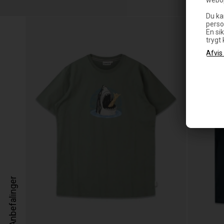
Du ka
perso
En sik
trygt
Anbefalinger