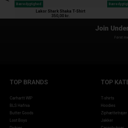
Bæredygtighed
Bæredygtig
Lakor Shark Shaka T-Shirt
350,00 kr.
Join Under
Først me
TOP BRANDS
TOP KAT
Carhartt WIP
T-shirts
BLS Hafnia
Hoodies
Butter Goods
Ziphættetrøjer
Lost Boys
Jakker
Dickies
Cargobukser