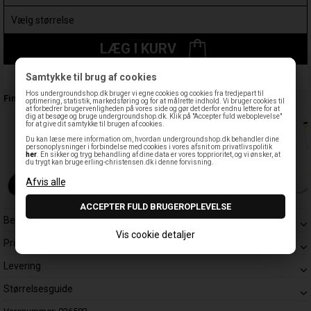
LÆG I KURV
Samtykke til brug af cookies
Leveringstid: 1-3 hverdage
Hos undergroundshop.dk bruger vi egne cookies og cookies fra tredjepart til
Findes også:
optimering, statistik, markedsføring og for at målrette indhold. Vi bruger cookies til
at forbedrer brugervenligheden på vores side og gør det derfor endnu lettere for at
dig at besøge og bruge undergroundshop.dk. Klik på "Accepter fuld weboplevelse"
for at give dit samtykke til brugen af cookies.
Du kan læse mere information om, hvordan undergroundshop.dk behandler dine
personoplysninger i forbindelse med cookies i vores afsnit om privatlivspolitik
her
. En sikker og tryg behandling af dine data er vores topprioritet, og vi ønsker, at
du trygt kan bruge erling-christensen.dk i denne forvisning.
Beskrivelse
Vis cookie detaljer
Prisgaranti
Levering
Størrelsesguide