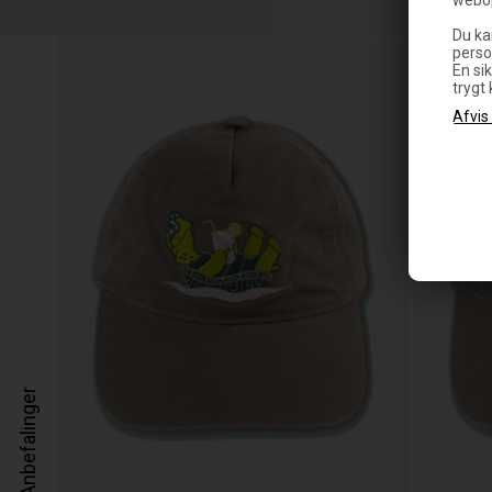
Du ka
perso
En sik
trygt
Anbefalinger