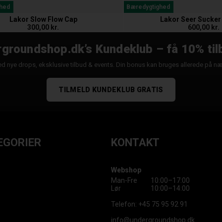
hed
Bæredygtighed
Lakor Slow Flow Cap
Lakor Seer Sucker
300,00 kr.
600,00 kr.
groundshop.dk’s Kundeklub – få 10% til
d nye drops, eksklusive tilbud & events. Din bonus kan bruges allerede på n
TILMELD KUNDEKLUB GRATIS
EGORIER
KONTAKT
Webshop
Man-Fre
10:00–17:00
Lør
10:00–14:00
Telefon:
+45 75 95 92 91
info@undergroundshop.dk