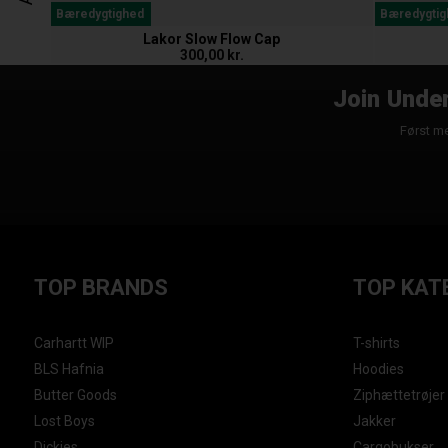
Bæredygtighed
Bæredygtig
Lakor Slow Flow Cap
300,00 kr.
Join Under
Først me
TOP BRANDS
TOP KAT
Carhartt WIP
T-shirts
BLS Hafnia
Hoodies
Butter Goods
Ziphættetrøjer
Lost Boys
Jakker
Dickies
Cargobukser