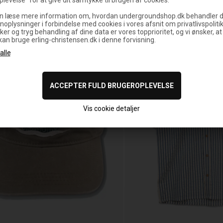
n læse mere information om, hvordan undergroundshop.dk behandler d
noplysninger i forbindelse med cookies i vores afsnit om privatlivspoliti
ker og tryg behandling af dine data er vores topprioritet, og vi ønsker, at
 kan bruge erling-christensen.dk i denne forvisning.
Vis cookie detaljer