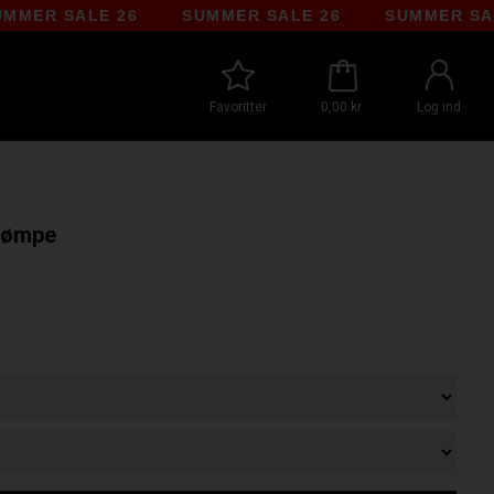
 SALE 26
SUMMER SALE 26
SUMMER SALE 26
Favoritter
0,00 kr.
Log ind
trømpe