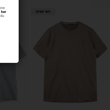
ine
k
her
.
SPAR
30%
 du