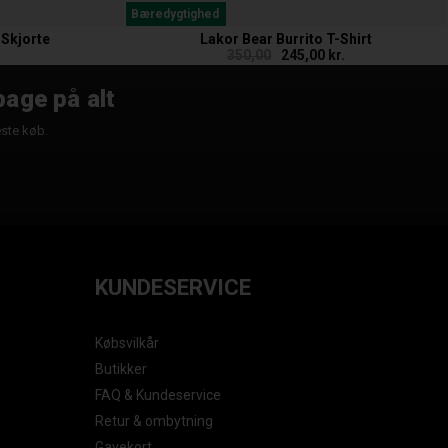
Bæredygtighed
 Skjorte
Lakor Bear Burrito T-Shirt
350,00
245,00 kr.
bage på alt
æste køb.
KUNDESERVICE
Købsvilkår
Butikker
FAQ & Kundeservice
Retur & ombytning
Gavekort