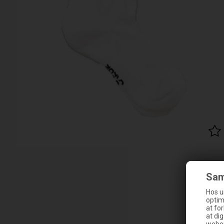
Sam
Hos u
optim
at fo
at di
webop