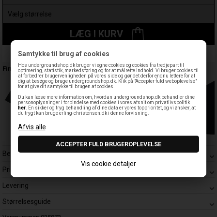
LÆG I KURV
Samtykke til brug af cookies
Leveringstid: 1-3 hverdage
Hos undergroundshop.dk bruger vi egne cookies og cookies fra tredjepart til
Findes også:
optimering, statistik, markedsføring og for at målrette indhold. Vi bruger cookies til
at forbedrer brugervenligheden på vores side og gør det derfor endnu lettere for at
dig at besøge og bruge undergroundshop.dk. Klik på "Accepter fuld weboplevelse"
for at give dit samtykke til brugen af cookies.
Du kan læse mere information om, hvordan undergroundshop.dk behandler dine
personoplysninger i forbindelse med cookies i vores afsnit om privatlivspolitik
her
. En sikker og tryg behandling af dine data er vores topprioritet, og vi ønsker, at
du trygt kan bruge erling-christensen.dk i denne forvisning.
Beskrivelse
Vis cookie detaljer
Prisgaranti
Levering
Størrelsesguide