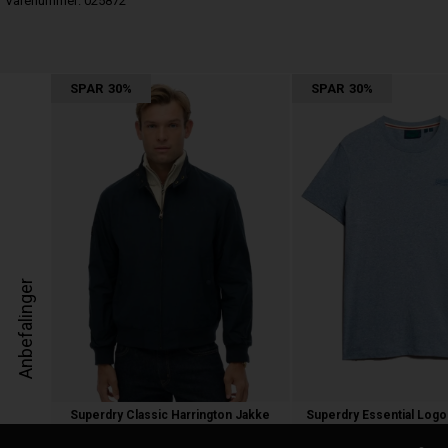
Varenummer:
025872
SPAR
30%
SPAR
30%
Anbefalinger
Superdry Classic Harrington Jakke
Superdry Essential Logo
1.000,00
700,00 kr.
200,00
140,00 