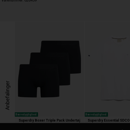
Varenummer:
026459
Anbefalinger
Bæredygtighed
Bæredygtighed
Superdry Boxer Triple Pack Undertøj
300,00 kr.
200,00 kr.