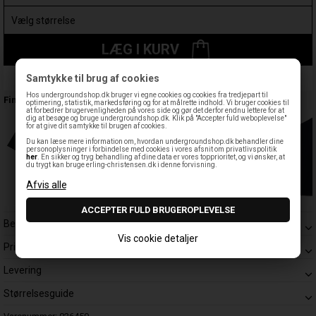
LÆG I KURV
Samtykke til brug af cookies
Leveringstid: 1-3 hverdage
Hos undergroundshop.dk bruger vi egne cookies og cookies fra tredjepart til
Findes også:
optimering, statistik, markedsføring og for at målrette indhold. Vi bruger cookies til
at forbedrer brugervenligheden på vores side og gør det derfor endnu lettere for at
dig at besøge og bruge undergroundshop.dk. Klik på "Accepter fuld weboplevelse"
for at give dit samtykke til brugen af cookies.
Du kan læse mere information om, hvordan undergroundshop.dk behandler dine
personoplysninger i forbindelse med cookies i vores afsnit om privatlivspolitik
her
. En sikker og tryg behandling af dine data er vores topprioritet, og vi ønsker, at
du trygt kan bruge erling-christensen.dk i denne forvisning.
Beskrivelse
Vis cookie detaljer
Prisgaranti
Levering
Størrelsesguide