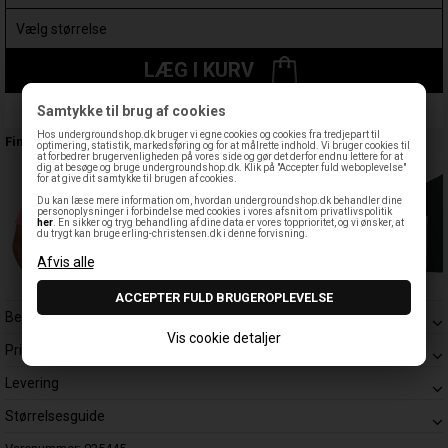
LÆG I KURV
Samtykke til brug af cookies
Leveringstid: 1-3 hverdage
Hos undergroundshop.dk bruger vi egne cookies og cookies fra tredjepart til
Findes også:
optimering, statistik, markedsføring og for at målrette indhold. Vi bruger cookies til
at forbedrer brugervenligheden på vores side og gør det derfor endnu lettere for at
dig at besøge og bruge undergroundshop.dk. Klik på "Accepter fuld weboplevelse"
for at give dit samtykke til brugen af cookies.
Du kan læse mere information om, hvordan undergroundshop.dk behandler dine
personoplysninger i forbindelse med cookies i vores afsnit om privatlivspolitik
her
. En sikker og tryg behandling af dine data er vores topprioritet, og vi ønsker, at
du trygt kan bruge erling-christensen.dk i denne forvisning.
Beskrivelse
Vis cookie detaljer
Prisgaranti
Levering
Størrelsesguide