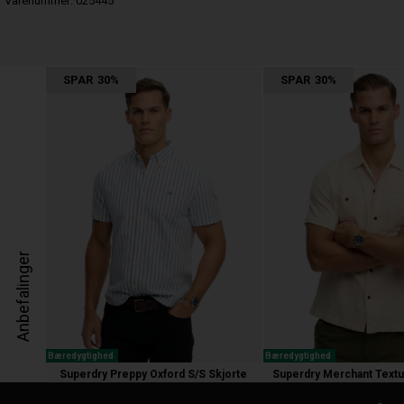
Varenummer:
025445
SPAR
30%
SPAR
30%
Anbefalinger
Bæredygtighed
Bæredygtighed
Superdry Preppy Oxford S/S Skjorte
600,00
420,00 kr.
600,00
420,00 