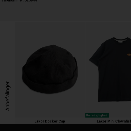
Varenummer:
025944
Anbefalinger
Bæredygtighed
Lakor Docker Cap
Lakor Mini Clownfish
300,00 kr.
300,00 kr.