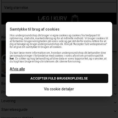
LÆG I KURV
Samtykke til brug af cookies
Leveringstid: 1-3 hverdage
Hos undergroundshop.dk bruger vi egne cookies og cookies fra tredjepart til
Findes også:
optimering, statistik, markedsføring og for at målrette indhold. Vi bruger cookies til
at forbedrer brugervenligheden på vores side og gør det derfor endnu lettere for at
dig at besøge og bruge undergroundshop.dk. Klik på "Accepter fuld weboplevelse"
for at give dit samtykke til brugen af cookies.
Du kan læse mere information om, hvordan undergroundshop.dk behandler dine
personoplysninger i forbindelse med cookies i vores afsnit om privatlivspolitik
her
. En sikker og tryg behandling af dine data er vores topprioritet, og vi ønsker, at
du trygt kan bruge erling-christensen.dk i denne forvisning.
Beskrivelse
Vis cookie detaljer
Prisgaranti
Levering
Størrelsesguide