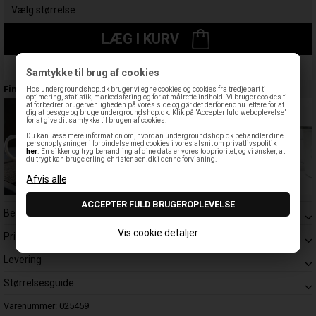
LÆG I KURV
Leveringstid: 1-3 hverdage
Samtykke til brug af cookies
Findes også:
Hos undergroundshop.dk bruger vi egne cookies og cookies fra tredjepart til
optimering, statistik, markedsføring og for at målrette indhold. Vi bruger cookies til
at forbedrer brugervenligheden på vores side og gør det derfor endnu lettere for at
dig at besøge og bruge undergroundshop.dk. Klik på "Accepter fuld weboplevelse"
for at give dit samtykke til brugen af cookies.
Du kan læse mere information om, hvordan undergroundshop.dk behandler dine
personoplysninger i forbindelse med cookies i vores afsnit om privatlivspolitik
her
. En sikker og tryg behandling af dine data er vores topprioritet, og vi ønsker, at
du trygt kan bruge erling-christensen.dk i denne forvisning.
Beskrivelse
Vis cookie detaljer
Prisgaranti
Levering
Størrelsesguide
Varenummer:
025459