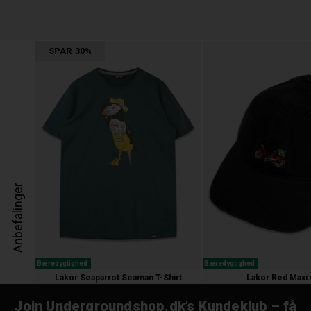
SPAR
30%
Anbefalinger
Bæredygtighed
Bæredygtighed
Lakor Seaparrot Seaman T-Shirt
Lakor Red Maxi
300,00
210,00 kr.
300,00 kr.
Join Undergroundshop.dk’s Kundeklub – få