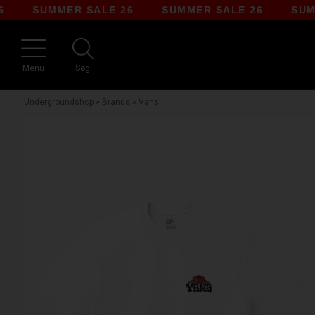
SUMMER SALE 26
SUMMER SALE 26
SUMMER 
Menu
Søg
Undergroundshop
»
Brands
»
Vans