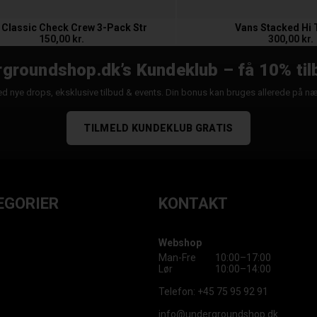
 Classic Check Crew 3-Pack Str
Vans Stacked Hi 
150,00 kr.
300,00 kr.
groundshop.dk’s Kundeklub – få 10% til
d nye drops, eksklusive tilbud & events. Din bonus kan bruges allerede på n
TILMELD KUNDEKLUB GRATIS
EGORIER
KONTAKT
Webshop
Man-Fre
10:00–17:00
Lør
10:00–14:00
Telefon:
+45 75 95 92 91
info@undergroundshop.dk