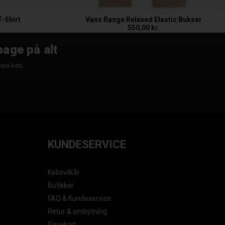
T-Shirt
Vans Range Relaxed Elastic Bukser
550,00 kr.
bage på alt
æste køb.
KUNDESERVICE
Købsvilkår
Butikker
FAQ & Kundeservice
Retur & ombytning
Gavekort