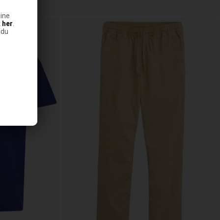
ine
k
her
.
 du