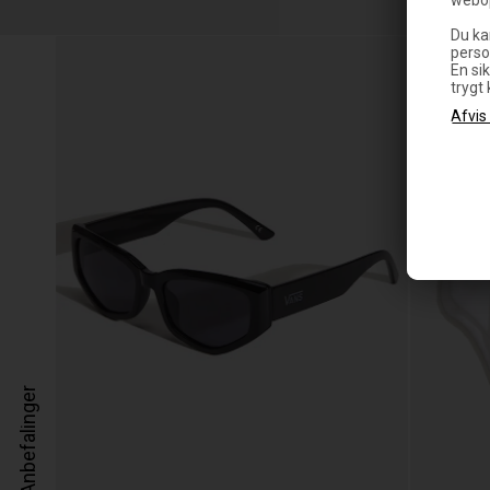
Du ka
perso
En sik
trygt
Anbefalinger