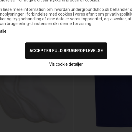
n læse mere information om, hvordan undergroundshop.dk behandler d
noplysninger i forbindelse med cookies i vores afsnit om privatlivspoliti
ker og tryg behandling af dine data er vores topprioritet, og vi ønsker, at
 kan bruge erling-christensen.dk i denne forvisning.
Vis cookie detaljer