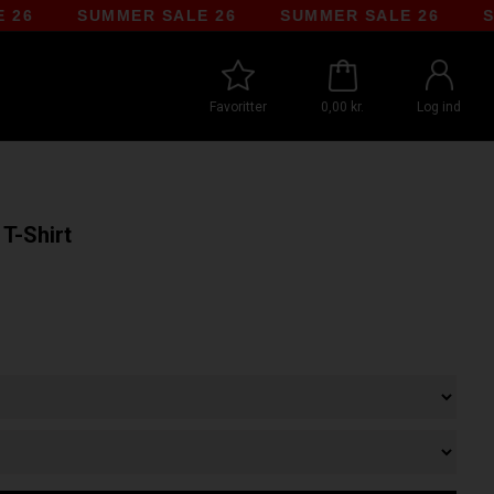
SUMMER SALE 26
SUMMER SALE 26
SUMM
Favoritter
0,00 kr.
Log ind
T-Shirt