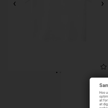
‹
›
Sam
Hos u
optim
at fo
at di
webop