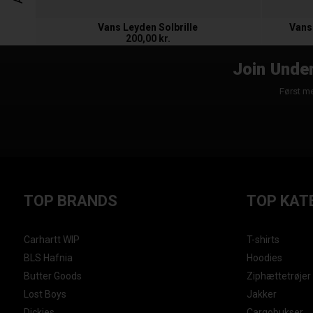
Vans Leyden Solbrille
Vans
200,00 kr.
Join Under
Først me
TOP BRANDS
TOP KAT
Carhartt WIP
T-shirts
BLS Hafnia
Hoodies
Butter Goods
Ziphættetrøjer
Lost Boys
Jakker
Dickies
Cargobukser