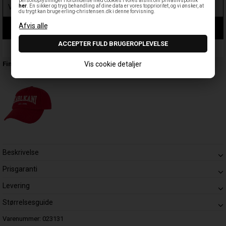
personoplysninger i forbindelse med cookies i vores afsnit om privatlivspolitik
her
. En sikker og tryg behandling af dine data er vores topprioritet, og vi ønsker, at
du trygt kan bruge erling-christensen.dk i denne forvisning.
LÆG I KURV
Leveringstid: 1-3 hverdage
Vis cookie detaljer
Findes også:
Beskrivelse
Prisgaranti
Levering
Størrelsesguide
Varenummer:
023131