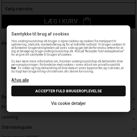
LÆG I KURV
Samtykke til brug af cookies
Leveringstid: 1-3 hverdage
Hos undergroundshop.dk bruger vi egne cookies og cookies fra tredjepart til
Findes også:
optimering, statistik, markedsføring og for at målrette indhold. Vi bruger cookies til
at forbedrer brugervenligheden på vores side og gør det derfor endnu lettere for at
dig at besøge og bruge undergroundshop.dk. Klik på "Accepter fuld weboplevelse"
for at give dit samtykke til brugen af cookies.
Du kan læse mere information om, hvordan undergroundshop.dk behandler dine
personoplysninger i forbindelse med cookies i vores afsnit om privatlivspolitik
her
. En sikker og tryg behandling af dine data er vores topprioritet, og vi ønsker, at
du trygt kan bruge erling-christensen.dk i denne forvisning.
Beskrivelse
Vis cookie detaljer
Prisgaranti
Levering
Størrelsesguide