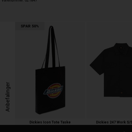
Varenummer:
021847
SPAR
50%
Anbefalinger
Dickies Icon Tote Taske
Dickies 247 Work S/S
150,00
75,00 kr.
600,00 kr.