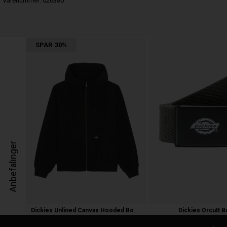
Varenummer:
026380
SPAR
30%
Anbefalinger
Dickies Unlined Canvas Hooded Bomber J
Dickies Orcutt B
1.000,00
700,00 kr.
150,00 kr.