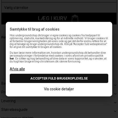
LÆG I KURV
Samtykke til brug af cookies
Leveringstid: 1-3 hverdage
Hos undergroundshop.dk bruger vi egne cookies og cookies fra tredjepart til
Findes også:
optimering, statistik, markedsføring og for at målrette indhold. Vi bruger cookies til
at forbedrer brugervenligheden på vores side og gør det derfor endnu lettere for at
dig at besøge og bruge undergroundshop.dk. Klik på "Accepter fuld weboplevelse"
for at give dit samtykke til brugen af cookies.
Du kan læse mere information om, hvordan undergroundshop.dk behandler dine
personoplysninger i forbindelse med cookies i vores afsnit om privatlivspolitik
her
. En sikker og tryg behandling af dine data er vores topprioritet, og vi ønsker, at
du trygt kan bruge erling-christensen.dk i denne forvisning.
Beskrivelse
Vis cookie detaljer
Prisgaranti
Levering
Størrelsesguide