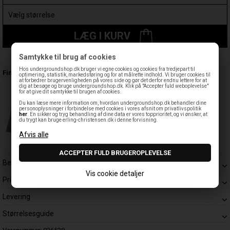
LÆG I KURV
Samtykke til brug af cookies
Leveringstid: 1-3 hverdage
Hos undergroundshop.dk bruger vi egne cookies og cookies fra tredjepart til
Findes også:
optimering, statistik, markedsføring og for at målrette indhold. Vi bruger cookies til
at forbedrer brugervenligheden på vores side og gør det derfor endnu lettere for at
dig at besøge og bruge undergroundshop.dk. Klik på "Accepter fuld weboplevelse"
for at give dit samtykke til brugen af cookies.
Du kan læse mere information om, hvordan undergroundshop.dk behandler dine
personoplysninger i forbindelse med cookies i vores afsnit om privatlivspolitik
her
. En sikker og tryg behandling af dine data er vores topprioritet, og vi ønsker, at
du trygt kan bruge erling-christensen.dk i denne forvisning.
Beskrivelse
Vis cookie detaljer
Prisgaranti
Levering
Størrelsesguide