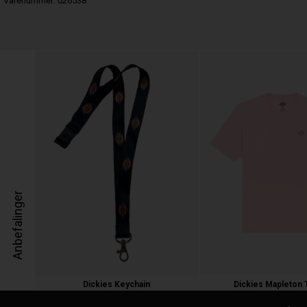
Varenummer:
026538
Anbefalinger
Dickies Keychain
Dickies Mapleton T
50,00 kr.
250,00 kr.