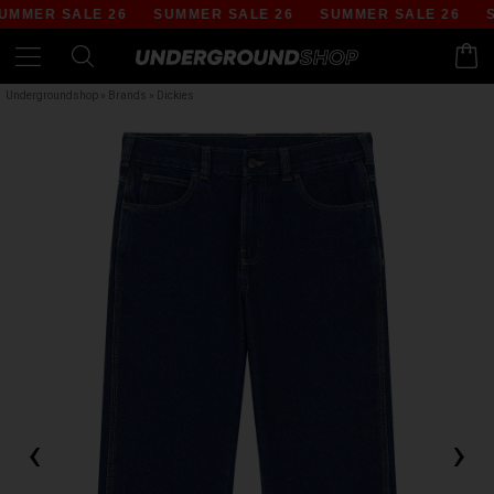
MER SALE 26
SUMMER SALE 26
SUMMER SALE 26
SU
Undergroundshop
»
Brands
»
Dickies
‹
›