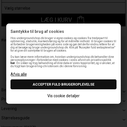
LÆG I KURV
Samtykke til brug af cookies
Leveringstid: 1-3 hverdage
Hos undergroundshop.dk bruger vi egne cookies og cookies fra tredjepart til
Findes også:
optimering, statistik, markedsføring og for at målrette indhold. Vi bruger cookies til
at forbedrer brugervenligheden på vores side og gør det derfor endnu lettere for at
dig at besøge og bruge undergroundshop.dk. Klik på "Accepter fuld weboplevelse"
for at give dit samtykke til brugen af cookies.
Du kan læse mere information om, hvordan undergroundshop.dk behandler dine
personoplysninger i forbindelse med cookies i vores afsnit om privatlivspolitik
her
. En sikker og tryg behandling af dine data er vores topprioritet, og vi ønsker, at
du trygt kan bruge erling-christensen.dk i denne forvisning.
Beskrivelse
Vis cookie detaljer
Prisgaranti
Levering
Størrelsesguide