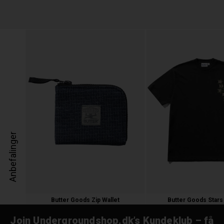
Anbefalinger
Butter Goods Zip Wallet
Butter Goods Stars 
300,00 kr.
350,00 kr.
Join Undergroundshop.dk’s Kundeklub – få