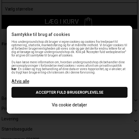
LÆG I KURV
Samtykke til brug af cookies
Leveringstid: 1-3 hverdage
Hos undergroundshop.dk bruger vi egne cookies og cookies fra tredjepart til
Findes også:
optimering, statistik, markedsføring og for at målrette indhold. Vi bruger cookies til
at forbedrer brugervenligheden på vores side og gør det derfor endnu lettere for at
dig at besøge og bruge undergroundshop.dk. Klik på "Accepter fuld weboplevelse"
for at give dit samtykke til brugen af cookies.
Du kan læse mere information om, hvordan undergroundshop.dk behandler dine
personoplysninger i forbindelse med cookies i vores afsnit om privatlivspolitik
her
. En sikker og tryg behandling af dine data er vores topprioritet, og vi ønsker, at
du trygt kan bruge erling-christensen.dk i denne forvisning.
Beskrivelse
Vis cookie detaljer
Prisgaranti
Levering
Størrelsesguide