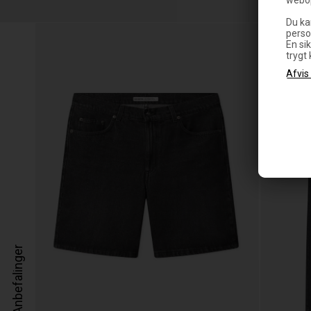
Du ka
SPAR
perso
30
En sik
trygt
Anbefalinger