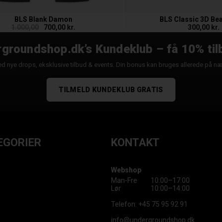
BLS Blank Damon
BLS Classic 3D Be
1.000,00
700,00 kr.
300,00 kr.
groundshop.dk’s Kundeklub – få 10% til
d nye drops, eksklusive tilbud & events. Din bonus kan bruges allerede på n
TILMELD KUNDEKLUB GRATIS
EGORIER
KONTAKT
Webshop
Man-Fre
10:00–17:00
Lør
10:00–14:00
Telefon:
+45 75 95 92 91
info@undergroundshop.dk