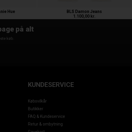
anie Hue
BLS Damon Jeans
1.100,00 kr.
bage på alt
æste køb.
KUNDESERVICE
Købsvilkår
Butikker
FAQ & Kundeservice
Retur & ombytning
Gavekort