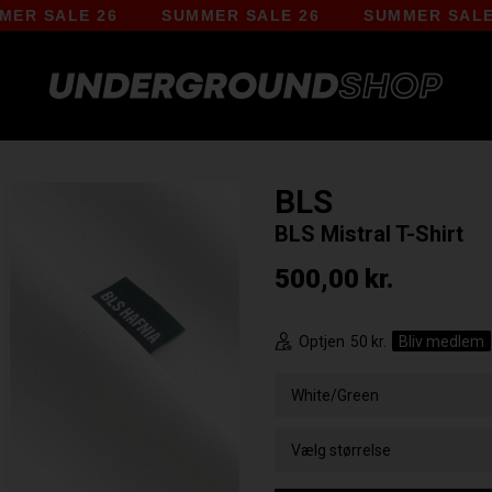
SALE 26
SUMMER SALE 26
SUMMER SALE 26
BLS
BLS Mistral T-Shirt
500,00
kr.
Optjen
50 kr.
Bliv medlem