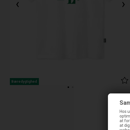
‹
›
Bæredygtighed
Sam
Hos u
optim
at fo
at di
webop