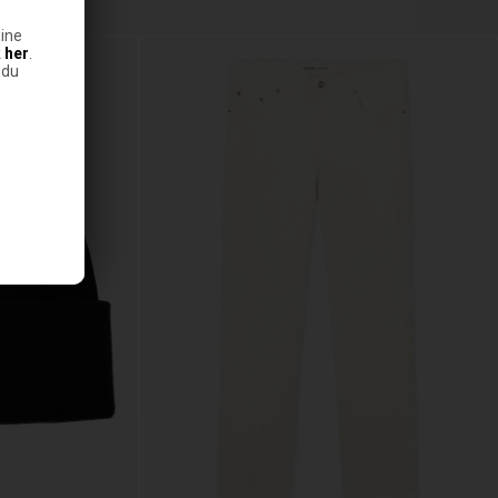
ine
k
her
.
 du