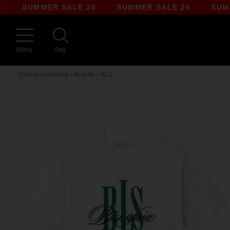
SUMMER SALE 26
SUMMER SALE 26
SUMMER 
Menu
Søg
Undergroundshop
»
Brands
»
BLS