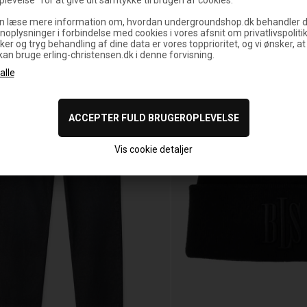
n læse mere information om, hvordan undergroundshop.dk behandler d
noplysninger i forbindelse med cookies i vores afsnit om privatlivspoliti
%
ker og tryg behandling af dine data er vores topprioritet, og vi ønsker, at
 kan bruge erling-christensen.dk i denne forvisning.
Vis cookie detaljer