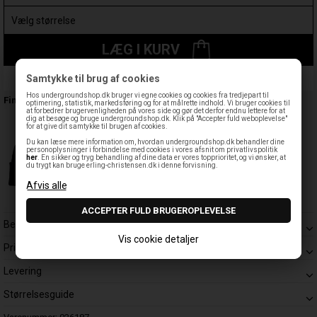
LÆG I KURV
Samtykke til brug af cookies
Leveringstid: 1-3 hverdage
Hos undergroundshop.dk bruger vi egne cookies og cookies fra tredjepart til
Findes også:
optimering, statistik, markedsføring og for at målrette indhold. Vi bruger cookies til
at forbedrer brugervenligheden på vores side og gør det derfor endnu lettere for at
dig at besøge og bruge undergroundshop.dk. Klik på "Accepter fuld weboplevelse"
for at give dit samtykke til brugen af cookies.
Du kan læse mere information om, hvordan undergroundshop.dk behandler dine
personoplysninger i forbindelse med cookies i vores afsnit om privatlivspolitik
her
. En sikker og tryg behandling af dine data er vores topprioritet, og vi ønsker, at
du trygt kan bruge erling-christensen.dk i denne forvisning.
Beskrivelse
Vis cookie detaljer
Prisgaranti
Levering
Størrelsesguide