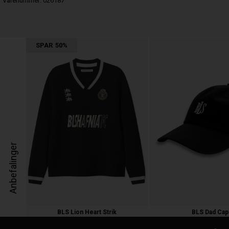
Varenummer:
026187
SPAR
50%
Anbefalinger
BLS Lion Heart Strik
BLS Dad Cap
1.100,00
550,00 kr.
350,00 kr.