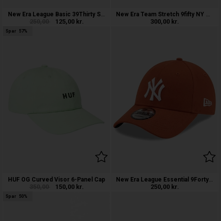
New Era League Basic 39Thirty Stretch
New Era Team Stretch 9fifty NY Yanke
250,00
125,00
kr.
300,00
kr.
Spar
57%
New Era League Essential 9Forty NY Yan
HUF OG Curved Visor 6-Panel Cap
350,00
150,00
kr.
250,00
kr.
Spar
50%