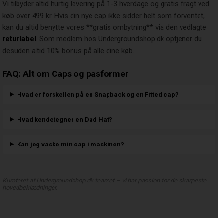
Vi tilbyder altid hurtig levering på 1-3 hverdage og gratis fragt ved
køb over 499 kr. Hvis din nye cap ikke sidder helt som forventet,
kan du altid benytte vores **gratis ombytning** via den vedlagte
returlabel
. Som medlem hos Undergroundshop.dk optjener du
desuden altid 10% bonus på alle dine køb.
FAQ: Alt om Caps og pasformer
Hvad er forskellen på en Snapback og en Fitted cap?
Hvad kendetegner en Dad Hat?
Kan jeg vaske min cap i maskinen?
Kurateret af Undergroundshop.dk teamet – vi har passion for de skarpeste
hovedbeklædninger.