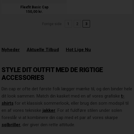
Flexfit Basic Cap
150,00
kr.
Forrige side
1
2
3
Nyheder
Aktuelle Tilbud
Hot Lige Nu
STYLE DIT OUTFIT MED DE RIGTIGE
ACCESSORIES
Din cap er ofte det første folk lægger mærke til, og den binder hele
dit look sammen. Match din kasket med en af vores grafiske
t-
shirts
for et klassisk sommerlook, eller brug den som modspil til
en af vores tekniske
jakker
. For at fuldføre stilen under solen
foreslår vi at kombinere din cap med et par af vores skarpe
solbriller
, der giver den rette attitude.