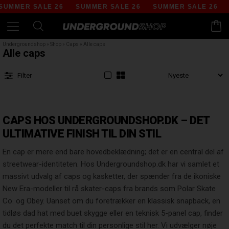
ER SALE 26
SUMMER SALE 26
SUMMER SALE 26
SUMM
Undergroundshop
»
Shop
»
Caps
»
Alle caps
Alle caps
Filter
CAPS HOS UNDERGROUNDSHOP.DK – DET
ULTIMATIVE FINISH TIL DIN STIL
En cap er mere end bare hovedbeklædning; det er en central del af
streetwear-identiteten. Hos Undergroundshop.dk har vi samlet et
massivt udvalg af caps og kasketter, der spænder fra de ikoniske
New Era-modeller til rå skater-caps fra brands som Polar Skate
Co. og Obey. Uanset om du foretrækker en klassisk snapback, en
tidløs dad hat med buet skygge eller en teknisk 5-panel cap, finder
du det perfekte match til din personlige stil her. Vi udvælger nøje