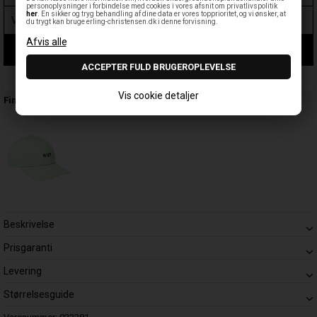
personoplysninger i forbindelse med cookies i vores afsnit om privatlivspolitik
her
. En sikker og tryg behandling af dine data er vores topprioritet, og vi ønsker, at
du trygt kan bruge erling-christensen.dk i denne forvisning.
LÆG I KURV
Leveringstid: 1-3 hverdage
Vis cookie detaljer
Findes også:
Beskrivelse
Prisgaranti
Levering
Størrelsesguide