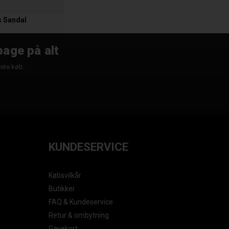
s Sandal
bage på alt
æste køb.
KUNDESERVICE
Købsvilkår
Butikker
FAQ & Kundeservice
Retur & ombytning
Gavekort