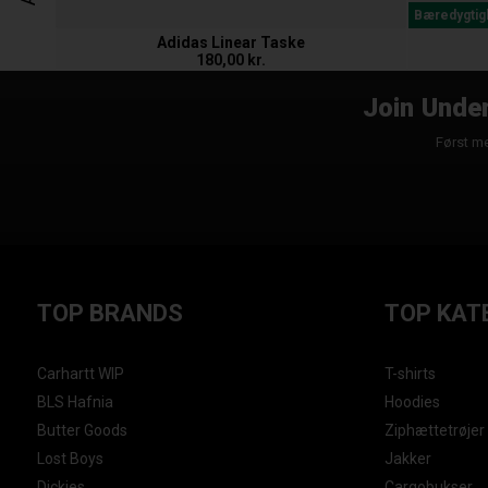
Bæredygtig
Adidas Linear Taske
180,00 kr.
Join Under
Først me
TOP BRANDS
TOP KAT
Carhartt WIP
T-shirts
BLS Hafnia
Hoodies
Butter Goods
Ziphættetrøjer
Lost Boys
Jakker
Dickies
Cargobukser