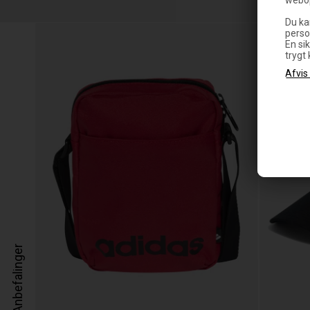
Du ka
SPAR
perso
50
En sik
trygt
Anbefalinger