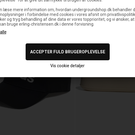
n læse mere information om, hvordan undergroundshop.dk behandler d
noplysninger i forbindelse med cookies i vores afsnit om privatlivspoliti
%
ker og tryg behandling af dine data er vores topprioritet, og vi ønsker, at
 kan bruge erling-christensen.dk i denne forvisning.
Vis cookie detaljer