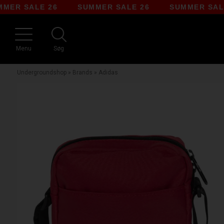
SALE 26
SUMMER SALE 26
SUMMER SALE 26
Menu
Søg
Undergroundshop
»
Brands
»
Adidas