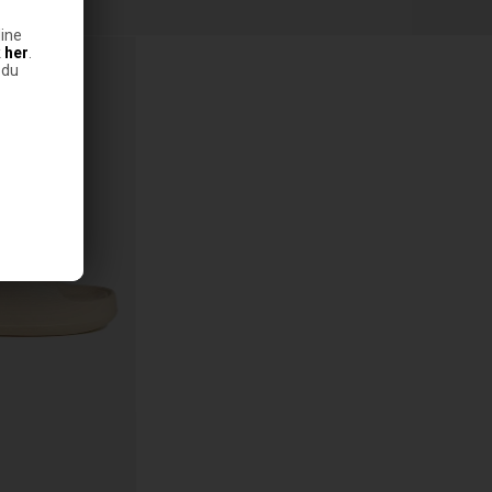
ine
k
her
.
 du