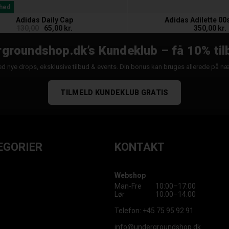
hed
Adidas Daily Cap
Adidas Adilette 00
130,00
65,00 kr.
350,00 kr.
groundshop.dk’s Kundeklub – få 10% til
d nye drops, eksklusive tilbud & events. Din bonus kan bruges allerede på n
TILMELD KUNDEKLUB GRATIS
EGORIER
KONTAKT
Webshop
Man-Fre
10:00–17:00
Lør
10:00–14:00
Telefon:
+45 75 95 92 91
info@undergroundshop.dk