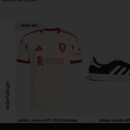
Varenummer:
026844
SPAR
30%
Anbefalinger
Adidas Liverpool FC 25/26 Udebanetrøj
Adidas Gazelle A
750,00
525,00 kr.
900,00 kr.