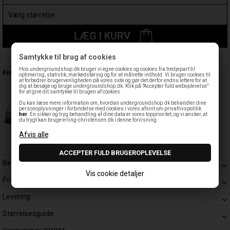
LÆG I KURV
Samtykke til brug af cookies
Leveringstid: 1-3 hverdage
Hos undergroundshop.dk bruger vi egne cookies og cookies fra tredjepart til
Findes også:
optimering, statistik, markedsføring og for at målrette indhold. Vi bruger cookies til
at forbedrer brugervenligheden på vores side og gør det derfor endnu lettere for at
dig at besøge og bruge undergroundshop.dk. Klik på "Accepter fuld weboplevelse"
for at give dit samtykke til brugen af cookies.
Du kan læse mere information om, hvordan undergroundshop.dk behandler dine
personoplysninger i forbindelse med cookies i vores afsnit om privatlivspolitik
her
. En sikker og tryg behandling af dine data er vores topprioritet, og vi ønsker, at
du trygt kan bruge erling-christensen.dk i denne forvisning.
Beskrivelse
Vis cookie detaljer
Prisgaranti
Levering
Størrelsesguide