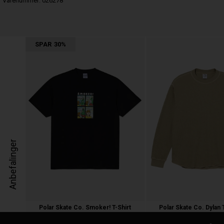
Varenummer:
026278
SPAR
30%
Anbefalinger
Polar Skate Co. Smoker! T-Shirt
Polar Skate Co. Dylan T
400,00
280,00 kr.
900,00 kr.