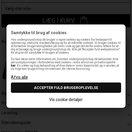
LÆG I KURV
Samtykke til brug af cookies
Leveringstid: 1-3 hverdage
Hos undergroundshop.dk bruger vi egne cookies og cookies fra tredjepart til
Findes også:
optimering, statistik, markedsføring og for at målrette indhold. Vi bruger cookies til
at forbedrer brugervenligheden på vores side og gør det derfor endnu lettere for at
dig at besøge og bruge undergroundshop.dk. Klik på "Accepter fuld weboplevelse"
for at give dit samtykke til brugen af cookies.
Du kan læse mere information om, hvordan undergroundshop.dk behandler dine
personoplysninger i forbindelse med cookies i vores afsnit om privatlivspolitik
her
. En sikker og tryg behandling af dine data er vores topprioritet, og vi ønsker, at
du trygt kan bruge erling-christensen.dk i denne forvisning.
Beskrivelse
Vis cookie detaljer
Prisgaranti
Levering
Størrelsesguide