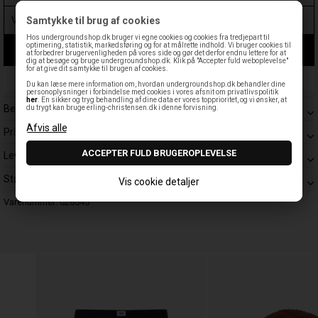
Samtykke til brug af cookies
Hos undergroundshop.dk bruger vi egne cookies og cookies fra tredjepart til
optimering, statistik, markedsføring og for at målrette indhold. Vi bruger cookies til
LÆG I KURV
at forbedrer brugervenligheden på vores side og gør det derfor endnu lettere for at
dig at besøge og bruge undergroundshop.dk. Klik på "Accepter fuld weboplevelse"
for at give dit samtykke til brugen af cookies.
Leveringstid: 1-3 hverdage
Du kan læse mere information om, hvordan undergroundshop.dk behandler dine
personoplysninger i forbindelse med cookies i vores afsnit om privatlivspolitik
her
. En sikker og tryg behandling af dine data er vores topprioritet, og vi ønsker, at
Beskrivelse
du trygt kan bruge erling-christensen.dk i denne forvisning.
Prisgaranti
Levering
Størrelsesguide
Vis cookie detaljer
Varenummer:
026545