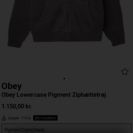
Obey
Obey Lowercase Pigment Ziphættetrøj
1.150,00
kr.
Optjen
115 kr.
Bliv medlem