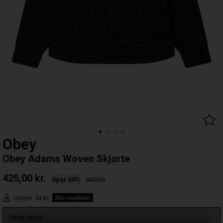
Obey
Obey Adams Woven Skjorte
425,00
kr.
Spar 50%
850,00
Optjen
43 kr.
Bliv medlem