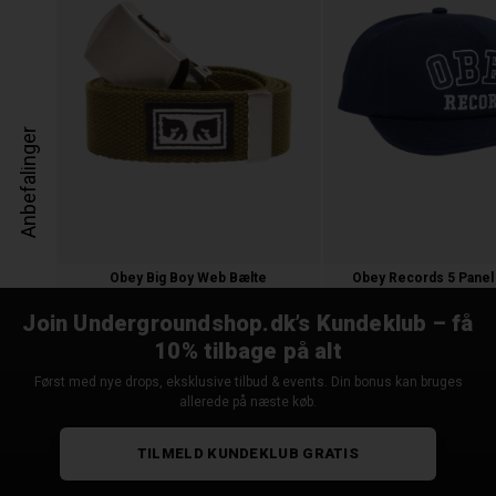
Anbefalinger
Obey Big Boy Web Bælte
Obey Records 5 Panel
200,00 kr.
350,00
175,00 
Join Undergroundshop.dk’s Kundeklub – få
10% tilbage på alt
Først med nye drops, eksklusive tilbud & events. Din bonus kan bruges
allerede på næste køb.
TILMELD KUNDEKLUB GRATIS