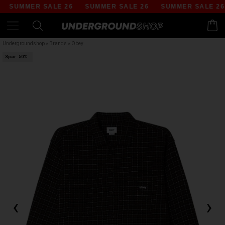
SUMMER SALE 26
SUMMER SALE 26
SUMMER SALE 26
Undergroundshop
»
Brands
»
Obey
Spar
50%
‹
›