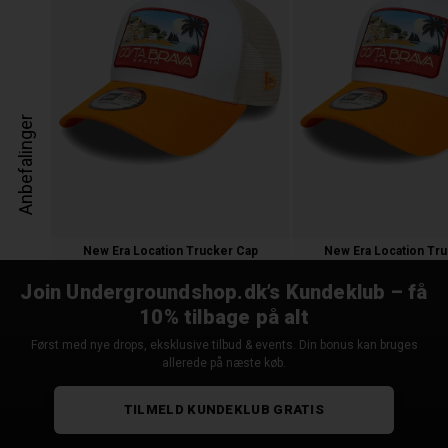
Anbefalinger
New Era Location Trucker Cap
New Era Location Tr
300,00 kr.
300,00 kr.
Join Undergroundshop.dk’s Kundeklub – få
10% tilbage på alt
Først med nye drops, eksklusive tilbud & events. Din bonus kan bruges
allerede på næste køb.
TILMELD KUNDEKLUB GRATIS