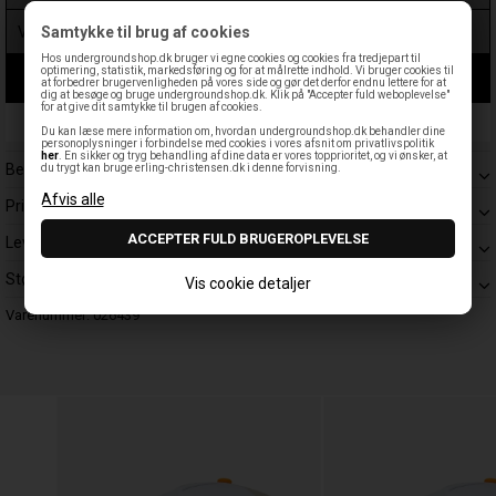
Samtykke til brug af cookies
Hos undergroundshop.dk bruger vi egne cookies og cookies fra tredjepart til
optimering, statistik, markedsføring og for at målrette indhold. Vi bruger cookies til
LÆG I KURV
at forbedrer brugervenligheden på vores side og gør det derfor endnu lettere for at
dig at besøge og bruge undergroundshop.dk. Klik på "Accepter fuld weboplevelse"
for at give dit samtykke til brugen af cookies.
Leveringstid: 1-3 hverdage
Du kan læse mere information om, hvordan undergroundshop.dk behandler dine
personoplysninger i forbindelse med cookies i vores afsnit om privatlivspolitik
her
. En sikker og tryg behandling af dine data er vores topprioritet, og vi ønsker, at
Beskrivelse
du trygt kan bruge erling-christensen.dk i denne forvisning.
Prisgaranti
Levering
Størrelsesguide
Vis cookie detaljer
Varenummer:
026439