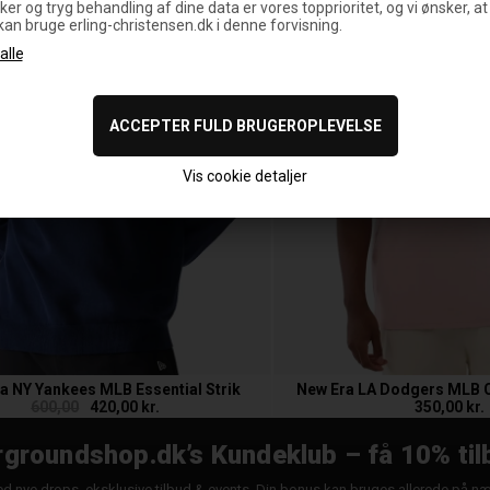
ker og tryg behandling af dine data er vores topprioritet, og vi ønsker, at
 kan bruge erling-christensen.dk i denne forvisning.
Vis cookie detaljer
a NY Yankees MLB Essential Strik
New Era LA Dodgers MLB C
600,00
420,00 kr.
350,00 kr.
groundshop.dk’s Kundeklub – få 10% til
d nye drops, eksklusive tilbud & events. Din bonus kan bruges allerede på n