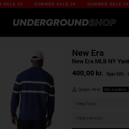
LE 26
SUMMER SALE 26
SUMMER SALE 26
New Era
New Era MLB NY Yank
400,00
kr.
Spar 50%
Optjen
40 kr.
Bliv medlem