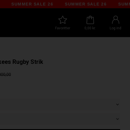
SUMMER SALE 26
SUMMER SALE 26
SUMMER 
Favoritter
0,00 kr.
Log ind
ees Rugby Strik
800,00