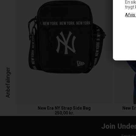
En sik
trygt
Anbefalinger
New Era NY Strap Side Bag
New Er
250,00 kr.
Join Under
Først me