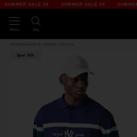
MMER SALE 26
SUMMER SALE 26
SUMMER SA
Menu
Søg
Undergroundshop
»
Brands
»
New Era
Spar
50%