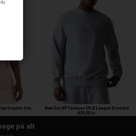
 du
ap Graphic Ove
New Era NY Yankees MLB League Essentia
400,00 kr.
bage på alt
æste køb.