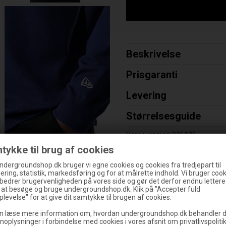
Beskrivelse
Prisgaranti
Levering
Størrelsesguide
Varenummer:
026125
tykke til brug af cookies
ndergroundshop.dk bruger vi egne cookies og cookies fra tredjepart til
ering, statistik, markedsføring og for at målrette indhold. Vi bruger cooki
rbedrer brugervenligheden på vores side og gør det derfor endnu lettere
%
g at besøge og bruge undergroundshop.dk. Klik på "Accepter fuld
levelse" for at give dit samtykke til brugen af cookies.
n læse mere information om, hvordan undergroundshop.dk behandler d
noplysninger i forbindelse med cookies i vores afsnit om privatlivspoliti