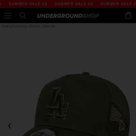
SUMMER SALE 26
SUMMER SALE 26
SUMMER SALE 26
Undergroundshop
»
Brands
»
New Era
‹
›