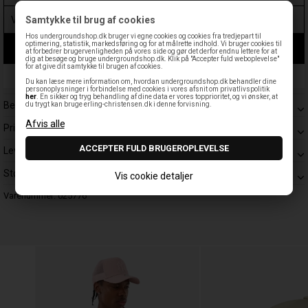
Samtykke til brug af cookies
Hos undergroundshop.dk bruger vi egne cookies og cookies fra tredjepart til
optimering, statistik, markedsføring og for at målrette indhold. Vi bruger cookies til
LÆG I KURV
at forbedrer brugervenligheden på vores side og gør det derfor endnu lettere for at
dig at besøge og bruge undergroundshop.dk. Klik på "Accepter fuld weboplevelse"
for at give dit samtykke til brugen af cookies.
Leveringstid: 1-3 hverdage
Du kan læse mere information om, hvordan undergroundshop.dk behandler dine
personoplysninger i forbindelse med cookies i vores afsnit om privatlivspolitik
her
. En sikker og tryg behandling af dine data er vores topprioritet, og vi ønsker, at
Beskrivelse
du trygt kan bruge erling-christensen.dk i denne forvisning.
Prisgaranti
Levering
Størrelsesguide
Vis cookie detaljer
Varenummer:
025776