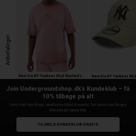
Anbefalinger
New Era NY Yankees MLB Washed Logo T-S
400,00 kr.
250,00 kr.
Join Undergroundshop.dk’s Kundeklub – få
10% tilbage på alt
Først med nye drops, eksklusive tilbud & events. Din bonus kan bruges
allerede på næste køb.
TILMELD KUNDEKLUB GRATIS