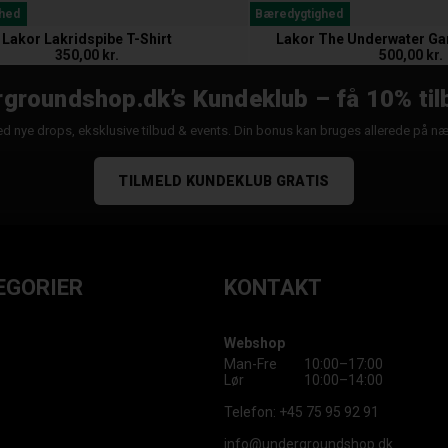
hed
Bæredygtighed
Lakor Lakridspibe T-Shirt
Lakor The Underwater G
350,00 kr.
500,00 kr.
groundshop.dk’s Kundeklub – få 10% til
d nye drops, eksklusive tilbud & events. Din bonus kan bruges allerede på n
TILMELD KUNDEKLUB GRATIS
EGORIER
KONTAKT
Webshop
Man-Fre
10:00–17:00
Lør
10:00–14:00
Telefon:
+45 75 95 92 91
info@undergroundshop.dk