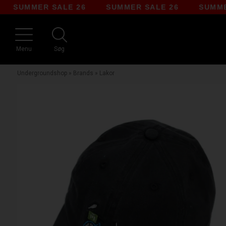
UMMER SALE 26
SUMMER SALE 26
SUMMER SA
Menu
Søg
Undergroundshop
»
Brands
»
Lakor