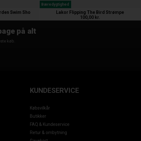
Bæredygtighed
arden Swim Sho
Lakor Flipping The Bird Strømpe
100,00 kr.
bage på alt
æste køb.
KUNDESERVICE
Købsvilkår
Butikker
FAQ & Kundeservice
Retur & ombytning
Gavekort