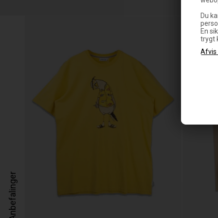
Du ka
perso
En sik
trygt
Anbefalinger