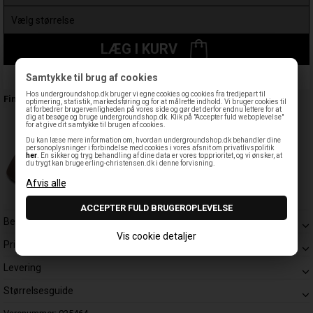
LÆG I KURV
Samtykke til brug af cookies
Leveringstid: 1-3 hverdage
Hos undergroundshop.dk bruger vi egne cookies og cookies fra tredjepart til
Findes også:
optimering, statistik, markedsføring og for at målrette indhold. Vi bruger cookies til
at forbedrer brugervenligheden på vores side og gør det derfor endnu lettere for at
dig at besøge og bruge undergroundshop.dk. Klik på "Accepter fuld weboplevelse"
for at give dit samtykke til brugen af cookies.
Du kan læse mere information om, hvordan undergroundshop.dk behandler dine
personoplysninger i forbindelse med cookies i vores afsnit om privatlivspolitik
her
. En sikker og tryg behandling af dine data er vores topprioritet, og vi ønsker, at
du trygt kan bruge erling-christensen.dk i denne forvisning.
Beskrivelse
Vis cookie detaljer
Prisgaranti
Levering
Størrelsesguide