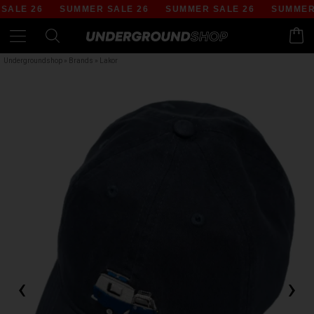
LE 26
SUMMER SALE 26
SUMMER SALE 26
SUMMER S
Undergroundshop
»
Brands
»
Lakor
‹
›