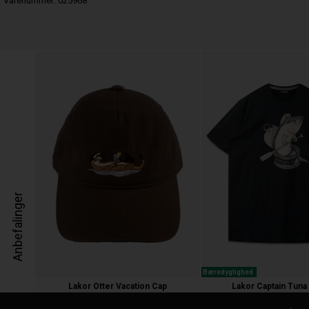
Varenummer:
025968
Anbefalinger
Bæredygtighed
Lakor Otter Vacation Cap
Lakor Captain Tuna 
300,00 kr.
300,00 kr.