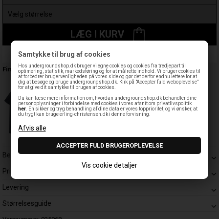
LÆG I KURV
Samtykke til brug af cookies
Leveringstid: 1-3 hverdage
Hos undergroundshop.dk bruger vi egne cookies og cookies fra tredjepart til
Findes også:
optimering, statistik, markedsføring og for at målrette indhold. Vi bruger cookies til
at forbedrer brugervenligheden på vores side og gør det derfor endnu lettere for at
dig at besøge og bruge undergroundshop.dk. Klik på "Accepter fuld weboplevelse"
for at give dit samtykke til brugen af cookies.
Du kan læse mere information om, hvordan undergroundshop.dk behandler dine
personoplysninger i forbindelse med cookies i vores afsnit om privatlivspolitik
her
. En sikker og tryg behandling af dine data er vores topprioritet, og vi ønsker, at
du trygt kan bruge erling-christensen.dk i denne forvisning.
Beskrivelse
Vis cookie detaljer
Prisgaranti
Levering
Størrelsesguide