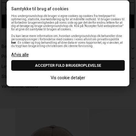
Samtykke til brug af cookies
Hos undergroundshop.dk bruger vi egne cookies og cookies fra tredjepart til
optimering, statistik, markedsføring og for at målrette indhold. Vi bruger cookies til
LÆG I KURV
at forbedrer brugervenligheden på vores side og gør det derfor endnu lettere for at
dig at besøge og bruge undergroundshop.dk. Klik på "Accepter fuld weboplevelse"
for at give dit samtykke til brugen af cookies.
Leveringstid: 1-3 hverdage
Du kan læse mere information om, hvordan undergroundshop.dk behandler dine
personoplysninger i forbindelse med cookies i vores afsnit om privatlivspolitik
her
. En sikker og tryg behandling af dine data er vores topprioritet, og vi ønsker, at
Beskrivelse
du trygt kan bruge erling-christensen.dk i denne forvisning.
Prisgaranti
Levering
Størrelsesguide
Vis cookie detaljer
Varenummer:
026572